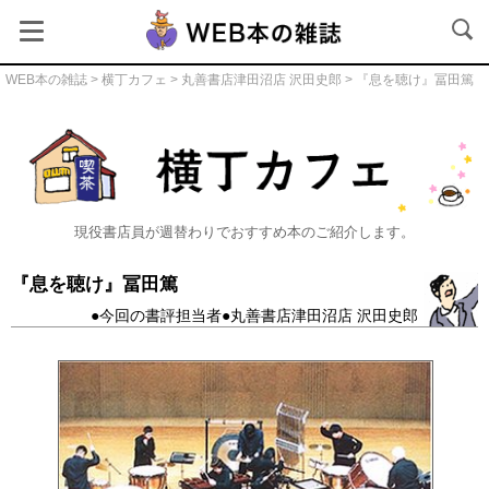
WEB本の雑誌
>
横丁カフェ
>
丸善書店津田沼店 沢田史郎
> 『息を聴け』冨田篤
横丁カフェ
現役書店員が週替わりでおすすめ本のご紹介します。
『息を聴け』冨田篤
●今回の書評担当者●丸善書店津田沼店 沢田史郎