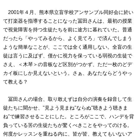
2001年４月、熊本県立盲学校アンサンブル同好会に於い
て打楽器を指導することになった冨田さんは、最初の授業
で視覚障害を持つ生徒たちを前に途方に暮れていた。普通
だったら「やってみるから、よく見てろ」で済んでしまう
ような簡単なことが、ここでは全く通用しない。全盲の生
徒は言うに及ばず、僅かに視力を保っている弱視の生徒で
さえ、＜木琴＞の音板など区別がつかず、ただ一枚のどデ
カイ板にしか見えないという。さぁ、あなたならどうやっ
て教える？
冨田さんの場合、取り敢えずは自分の演奏を録音して生
徒たちに聞かせ、"見よう見まね"ならぬ"聴きよう聴きま
ね"で練習させることにした。ところがここで、ハンデを背
負っている筈の生徒たちが驚くべきことをやってのける。
何度かレッスンを重ねる内に、皆が皆、教えてもいないア