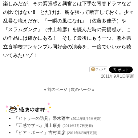
楽しみだが、その緊張感と興奮とは下手な青春ドラマなど
の比ではない!! とだけは、胸を張って断言しておく。少々
乱暴な喩えだが、『一瞬の風になれ』（佐藤多佳子）や
『スラムダンク』（井上雄彦）を読んだ時の高揚感が、こ
の作品には確かにある！ そして最後にもう一つ。熊本県
立盲学校アンサンブル同好会の演奏を、一度でいいから聴
いてみたいゾ！
2011年9月1日更新
« 前のページ
|
次のページ »
『ヒトラーの防具』帚木蓬生
(2011年8月4日更新)
『五感で学べ』川上康介
(2011年7月7日更新)
『ビア・ボーイ』吉村喜彦
(2011年6月9日更新)