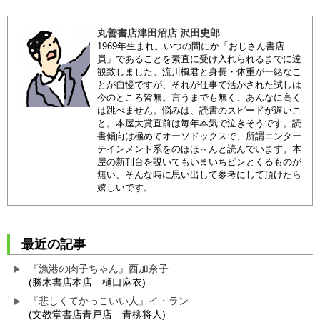
丸善書店津田沼店 沢田史郎
1969年生まれ。いつの間にか「おじさん書店
員」であることを素直に受け入れられるまでに達
観致しました。流川楓君と身長・体重が一緒なこ
とが自慢ですが、それが仕事で活かされた試しは
今のところ皆無。言うまでも無く、あんなに高く
は跳べません。悩みは、読書のスピードが遅いこ
と。本屋大賞直前は毎年本気で泣きそうです。読
書傾向は極めてオーソドックスで、所謂エンター
テインメント系をのほほ～んと読んでいます。本
屋の新刊台を覗いてもいまいちピンとくるものが
無い、そんな時に思い出して参考にして頂けたら
嬉しいです。
最近の記事
『漁港の肉子ちゃん』西加奈子
(勝木書店本店 樋口麻衣)
『悲しくてかっこいい人』イ・ラン
(文教堂書店青戸店 青柳将人)