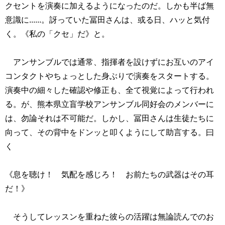
クセントを演奏に加えるようになったのだ。しかも半ば無
意識に......。訝っていた冨田さんは、或る日、ハッと気付
く。《私の「クセ」だ》と。
アンサンブルでは通常、指揮者を設けずにお互いのアイ
コンタクトやちょっとした身ぶりで演奏をスタートする。
演奏中の細々した確認や修正も、全て視覚によって行われ
る。が、熊本県立盲学校アンサンブル同好会のメンバーに
は、勿論それは不可能だ。しかし、冨田さんは生徒たちに
向って、その背中をドンッと叩くようにして助言する。曰
く
《息を聴け！ 気配を感じろ！ お前たちの武器はその耳
だ！》
そうしてレッスンを重ねた彼らの活躍は無論読んでのお