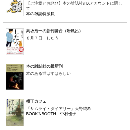
【ご注意とお詫び】本の雑誌社のXアカウントに関し
て
本の雑誌特派員
高坂浩一の新刊番台（岩風呂）
８月７日 したう
本の雑誌社の最新刊
本のある世はすばらしい
横丁カフェ
『サムライ・ダイアリー』天野純希
BOOK’NBOOTH 中村優子