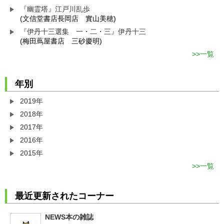
『幽霊塔』江戸川乱歩
(文信堂書店長岡店 實山美穂)
『伊丹十三選集 一・二・三』伊丹十三
(梅田蔦屋書店 三砂慶明)
一覧
年別
2019年
2018年
2017年
2016年
2015年
一覧
最近更新されたコーナー
NEWS本の雑誌