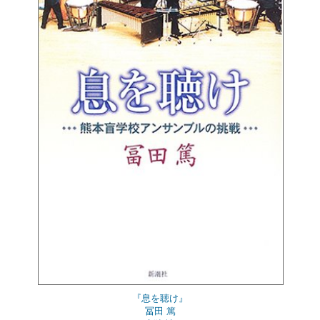
『息を聴け』
冨田 篤