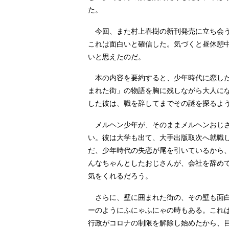
た。
今回、また村上春樹の新刊発売に立ち会う
これは面白いと確信した。気づくと昼休憩
いと思えたのだ。
本の内容を要約すると、少年時代に恋した
まれた街」の物語を胸に残しながら大人に
した彼は、職を辞してまでその謎を探るよ
メルヘン少年が、そのままメルヘンおじさ
い。彼は大学も出て、大手出版取次へ就職
だ、少年時代の失恋が尾を引いているから
んなちゃんとしたおじさんが、会社を辞め
気をくれるだろう。
さらに、壁に囲まれた街の、その壁も面白
ーのようにふにゃふにゃの時もある。これ
行政がコロナの制限を解除し始めたから、