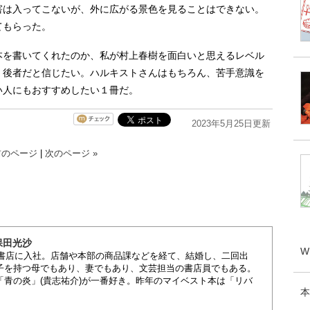
害は入ってこないが、外に広がる景色を見ることはできない。
てもらった。
を書いてくれたのか、私が村上春樹を面白いと思えるレベル
、後者だと信じたい。ハルキストさんはもちろん、苦手意識を
い人にもおすすめしたい１冊だ。
2023年5月25日更新
前のページ
|
次のページ »
保田光沙
W
屋書店に入社。店舗や本部の商品課などを経て、結婚し、二回出
子を持つ母でもあり、妻でもあり、文芸担当の書店員でもある。
「青の炎」(貴志祐介)が一番好き。昨年のマイベスト本は「リバ
本