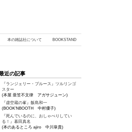
本の雑誌社
について
BOOK
STAND
最近の記事
『ランジェリー・ブルース』ツルリンゴ
スター
(本屋 亜笠不文律 アガサジューン)
『虚空蔵の峯』飯島和一
(BOOK’NBOOTH 中村優子)
『死んでいるのに、おしゃべりしてい
る！』暮田真名
(本のあるところ ajiro 中川皐貴)