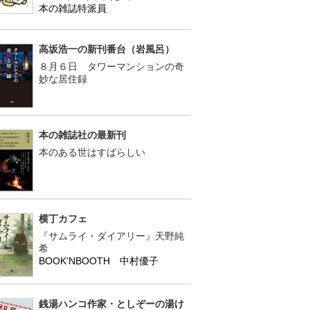
本の雑誌特派員
高坂浩一の新刊番台（岩風呂）
８月６日 タワーマンションの奇
妙な居住録
本の雑誌社の最新刊
本のある世はすばらしい
横丁カフェ
『サムライ・ダイアリー』天野純
希
BOOK’NBOOTH 中村優子
銭湯ハンコ作家・としぞーの湯け