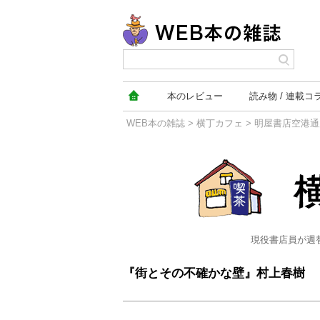
本の
レビュー
読み物
連載コ
WEB本の雑誌
>
横丁カフェ
>
明屋書店空港通
横丁カフェ
現役書店員が週
『街とその不確かな壁』村上春樹