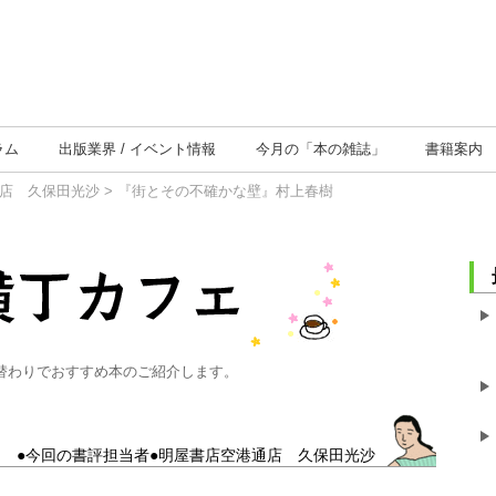
ラム
出版業界
イベント情報
今月の
「本の雑誌」
書籍案内
店 久保田光沙
> 『街とその不確かな壁』村上春樹
替わりでおすすめ本のご紹介します。
●今回の書評担当者●明屋書店空港通店 久保田光沙