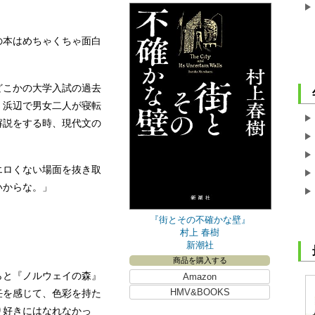
本はめちゃくちゃ面白
こかの大学入試の過去
、浜辺で男女二人が寝転
解説をする時、現代文の
エロくない場面を抜き取
いからな。」
『街とその不確かな壁』
村上 春樹
新潮社
商品を購入する
と『ノルウェイの森』
Amazon
HMV&BOOKS
任を感じて、色彩を持た
り好きにはなれなかっ