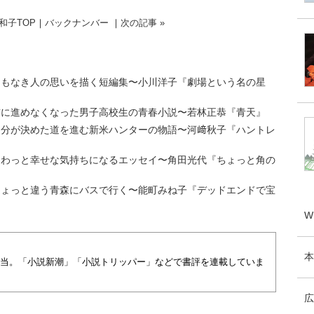
和子TOP
｜
バックナンバー
｜
次の記事 »
名もなき人の思いを描く短編集〜小川洋子『劇場という名の星
前に進めなくなった男子高校生の青春小説〜若林正恭『青天』
自分が決めた道を進む新米ハンターの物語〜河﨑秋子『ハントレ
ほわっと幸せな気持ちになるエッセイ〜角田光代『ちょっと角の
ちょっと違う青森にバスで行く〜能町みね子『デッドエンドで宝
W
本
当。「小説新潮」「小説トリッパー」などで書評を連載していま
広