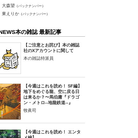
大森望
（
バックナンバー
）
東えりか
（
バックナンバー
）
NEWS本の雑誌 最新記事
【ご注意とお詫び】本の雑誌
社のXアカウントに関して
本の雑誌特派員
【今週はこれを読め！ SF編】
地下をめぐる龍、空に戻る日
は来るか？〜馬伯庸『ドラゴ
ン・メトロ--地龍鉄道--』
牧眞司
【今週はこれを読め！ エンタ
メ編】