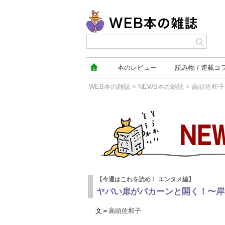
本の
レビュー
読み物
連載コ
WEB本の雑誌
>
NEWS本の雑誌
>
高頭佐和子
NEWS本の雑誌
【今週はこれを読め！ エンタメ編】
ヤバい扉がパカーンと開く！〜岸
文＝
高頭佐和子