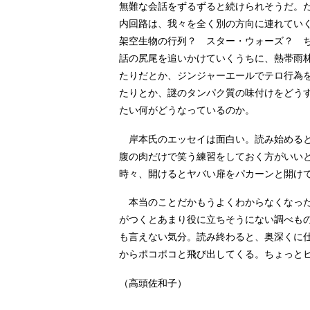
無難な会話をずるずると続けられそうだ。
内回路は、我々を全く別の方向に連れてい
架空生物の行列？ スター・ウォーズ？ 
話の尻尾を追いかけていくうちに、熱帯雨林
たりだとか、ジンジャーエールでテロ行為
たりとか、謎のタンパク質の味付けをどう
たい何がどうなっているのか。
岸本氏のエッセイは面白い。読み始めると
腹の肉だけで笑う練習をしておく方がいい
時々、開けるとヤバい扉をパカーンと開け
本当のことだかもうよくわからなくなった
がつくとあまり役に立ちそうにない調べも
も言えない気分。読み終わると、奥深くに
からポコポコと飛び出してくる。ちょっと
（高頭佐和子）