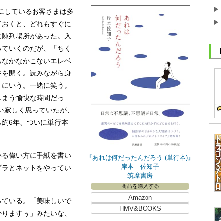
にしているお客さまは多
ておくと、どれもすぐに
に陳列場所があった。入
っていくのだが、「ちく
もなかなかこないエレベ
ジを開く。読みながら身
うにいう。一緒に笑う。
しまう愉快な時間だっ
い寂しく思っていたが、
約6年、ついに単行本
る偉い方に手紙を書い
『あれは何だったんだろう (単行本)』
岸本 佐知子
ダラとネットをやってい
筑摩書房
商品を購入する
Amazon
ている。「美味しいで
HMV&BOOKS
かりますぅ」みたいな、