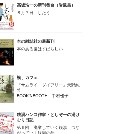
高坂浩一の新刊番台（岩風呂）
８月７日 したう
本の雑誌社の最新刊
本のある世はすばらしい
横丁カフェ
『サムライ・ダイアリー』天野純
希
BOOK’NBOOTH 中村優子
銭湯ハンコ作家・としぞーの湯け
むり日記
第６回 廃業していく銭湯、つな
がっていく銭湯の巻