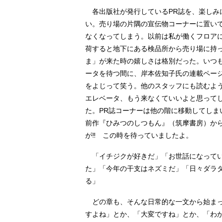
各出版社が発行しているPR誌を、楽しみ
い。売り場の片隅の宣伝物コーナーに置い
なくなってしまう。以前は私が働くフロア
荷すると地下にある検品所から売り場に持
ま」が来た時の嬉しさは格別だった。いつ
ータを待つ間に、岸本佐知子氏の連載ペー
をよじって笑う。他のスタッフにも読むよ
エレベータ、もう来なくていいよと思って
た。PR誌コーナーは他の階に移動してしま
前作『ひみつのしつもん』（筑摩書房）から
が‼︎ この時を待っていましたよ。
「イチジクが好きだ」「お世話になってい
た」「今年の干支はネズミだ」「日々ダラ
る」
どの章も、そんな日常的な一文から始まっ
すよね」とか、「大変ですね」とか、「わ