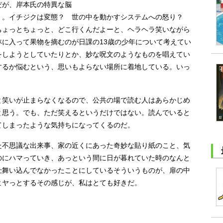
だが、岸本氏の特異な脳
く。イチジクは変態？ 世の中を動かすシステムへの怒り？
ちょっとちょっと、どこ行くんだよーと、ヘラヘラ笑いながら
に入って果物を摘むのが日課の13歳の少年について考えてい
をしようとしていたりとか、妙な呪文のようなものを唱えてい
するか悩むという、思いもよらない場所に着地している。いっ
笑いが止まらなくなるので、公共の場で読む人はあらかじめ
と思う。でも、ただ笑えるというだけではない。読んでいると
てしまったような気持ちになってくるのだ。
不思議な出来事、家の近くにあった奇妙な貼り紙のこと、気
のにハマっていき、あっという間に日が暮れていた時のなんと
仕舞い込んでなかったことにしているそういうものが、扉の中
ヒヤっとするその感じが、私はとても好きだ。