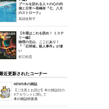
プールを訪れる人々の心の内
側と日常〜長嶋有『七、八月
のストローク』
高頭佐和子
【今週はこれを読め！ ミステ
リー編】
物理の北山、ここにあり！
『「石球城」殺人事件』が凄
い
杉江松恋
最近更新されたコーナー
NEWS本の雑誌
【ご注意とお詫び】本の雑誌社の
Xアカウントに関して
本の雑誌特派員