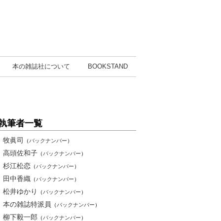
本の雑誌社
について
BOOK
STAND
執筆者一覧
牧眞司
（
バックナンバー
）
高頭佐和子
（
バックナンバー
）
杉江松恋
（
バックナンバー
）
田中香織
（
バックナンバー
）
松井ゆかり
（
バックナンバー
）
本の雑誌特派員
（
バックナンバー
）
柳下毅一郎
（
バックナンバー
）