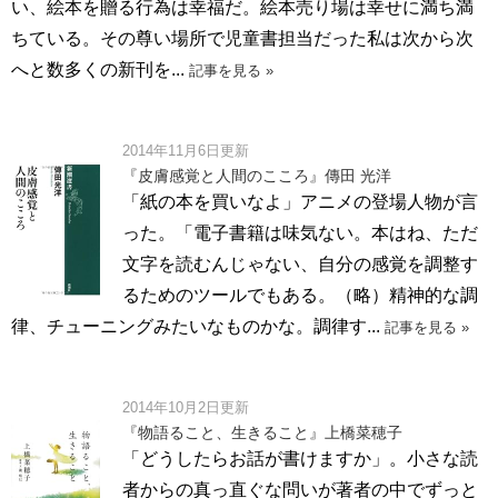
い、絵本を贈る行為は幸福だ。絵本売り場は幸せに満ち満
ちている。その尊い場所で児童書担当だった私は次から次
へと数多くの新刊を...
記事を見る »
2014年11月6日更新
『皮膚感覚と人間のこころ』傳田 光洋
「紙の本を買いなよ」アニメの登場人物が言
った。「電子書籍は味気ない。本はね、ただ
文字を読むんじゃない、自分の感覚を調整す
るためのツールでもある。（略）精神的な調
律、チューニングみたいなものかな。調律す...
記事を見る »
2014年10月2日更新
『物語ること、生きること』上橋菜穂子
「どうしたらお話が書けますか」。小さな読
者からの真っ直ぐな問いが著者の中でずっと