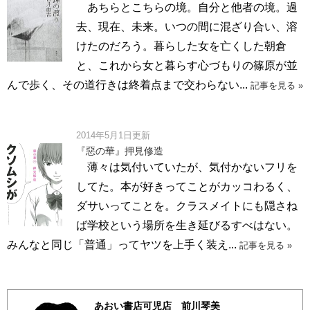
あちらとこちらの境。自分と他者の境。過
去、現在、未来。いつの間に混ざり合い、溶
けたのだろう。暮らした女を亡くした朝倉
と、これから女と暮らす心づもりの篠原が並
んで歩く、その道行きは終着点まで交わらない...
記事を見る »
2014年5月1日更新
『惡の華』押見修造
薄々は気付いていたが、気付かないフリを
してた。本が好きってことがカッコわるく、
ダサいってことを。クラスメイトにも隠さね
ば学校という場所を生き延びるすべはない。
みんなと同じ「普通」ってヤツを上手く装え...
記事を見る »
あおい書店可児店 前川琴美