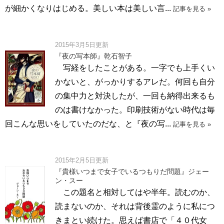
が細かくなりはじめる。美しい本は美しい言...
記事を見る »
2015年3月5日更新
『夜の写本師』乾石智子
写経をしたことがある。一字でも上手くい
かないと、がっかりするアレだ。何回も自分
の集中力と対決したが、一回も納得出来るも
のは書けなかった。印刷技術がない時代は毎
回こんな思いをしていたのだな、と『夜の写...
記事を見る »
2015年2月5日更新
『貴様いつまで女子でいるつもりだ問題』ジェー
ン・スー
この題名と相対してはや半年。読むのか、
読まないのか、それは背後霊のように私につ
きまとい続けた。思えば書店で「４０代女