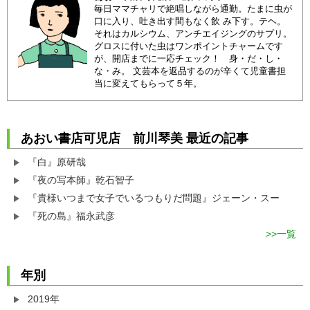
毎日ママチャリで絶唱しながら通勤。たまに虫が
口に入り、吐き出す間もなく飲 み下す。テヘ。
それはカルシウム、アンチエイジングのサプリ。
グロスに付いた虫はワンポイントチャームです
が、開店までに一応チェック！ 身・だ・し・
な・み。 文芸本を返品するのが辛くて児童書担
当に変えてもらって５年。
あおい書店可児店 前川琴美 最近の記事
『白』原研哉
『夜の写本師』乾石智子
『貴様いつまで女子でいるつもりだ問題』ジェーン・スー
『死の島』福永武彦
一覧
年別
2019年