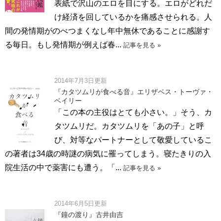
表紙で沢山のエロを目にする。エロがどれだ
け経済を回しているかを痛感させられる。人
間の発情期がのべつまくなし年中無休であることに感謝す
る毎日。もし発情期が例えば春...
記事を見る »
2014年7月3日更新
『カタツムリが食べる音』エリザベス・トーヴァ・
ベイリー
「この本の主役はとても小さい。」そう、カ
タツムリだ。カタツムリを「あの子」と呼
び、対等なパートナーとして敬愛しているこ
の著者は34歳の時謎の病気に罹ってしまう。寝たきりの入
院生活の中で薬害にも遭う。「...
記事を見る »
2014年6月5日更新
『鐘の渡り』古井由吉