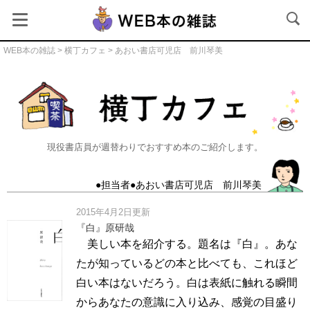
WEB本の雑誌
>
横丁カフェ
> あおい書店可児店 前川琴美
横丁カフェ
現役書店員が週替わりでおすすめ本のご紹介します。
●担当者●あおい書店可児店 前川琴美
2015年4月2日更新
『白』原研哉
美しい本を紹介する。題名は『白』。あな
たが知っているどの本と比べても、これほど
白い本はないだろう。白は表紙に触れる瞬間
からあなたの意識に入り込み、感覚の目盛り