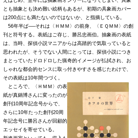
えはじめ、翌年には抽象画オンリーになってしまい、具象
とも抽象とも決め難い絵柄もあるが、初期の具象画カバー
は200点にも満たないのではないか、と指摘している。
56年半ば──それは〈ＨＭＭ〉の前身、〈ＥＱＭＭ〉の創
刊と符号する。表紙はご存じ、勝呂忠画伯。抽象画の表紙
は、当時、探偵小説マニアからは高踏的で気取っていると
思われたが、そうでない人間にとっては、探偵小説につき
まとっていたドロドロした猟奇的イメージが払拭され、お
しゃれな都会的センスに取っ付きやすさを感じたわけで、
その表紙は10年間つづく。
ところで、〈ＨＭＭ〉の表
紙が真鍋博さんに変ったのが
創刊10周年記念号からで、
さらに10年たった創刊20周
年記念号に勝呂さんが回顧的
エッセイを寄せている。