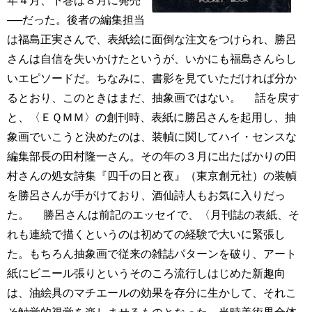
年４月、下巻は８月に発売
──だった。後者の編集担当
は福島正実さんで、表紙絵に面倒な注文をつけられ、勝呂
さんは自信を失いかけたというが、いかにも福島さんらし
いエピソードだ。ちなみに、書影を見ていただければ分か
るとおり、このときはまだ、抽象画ではない。 話を戻す
と、〈ＥＱＭＭ〉の創刊時、表紙に勝呂さんを起用し、抽
象画でいこうと決めたのは、装幀に関してハイ・センスな
編集部長の田村隆一さん。その年の３月に出たばかりの田
村さんの処女詩集『四千の日と夜』（東京創元社）の装幀
を勝呂さんが手がけており、酒仙詩人もお気に入りだっ
た。 勝呂さんは前記のエッセイで、〈月刊誌の表紙、そ
れも連続で描くというのは初めての経験で大いに緊張し
た。もちろん抽象画で従来の雑誌パターンを破り、アート
紙にビニール張りというそのころ流行しはじめた新趣向
は、油絵具のマチエールの効果を存分に生かして、それこ