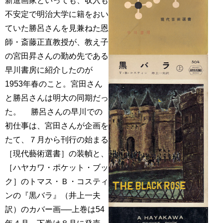
新進画家といっても、収入も
不安定で明治大学に籍をおい
ていた勝呂さんを見兼ねた恩
師・斎藤正直教授が、教え子
の宮田昇さんの勤め先である
早川書房に紹介したのが
1953年春のこと。宮田さん
と勝呂さんは明大の同期だっ
た。 勝呂さんの早川での
初仕事は、宮田さんが企画を
たて、７月から刊行の始まる
［現代藝術選書］の装幀と、
［ハヤカワ・ポケット・ブッ
ク］のトマス・Ｂ・コスティ
ンの『黒バラ』（井上一夫
訳）のカバー画──上巻は54