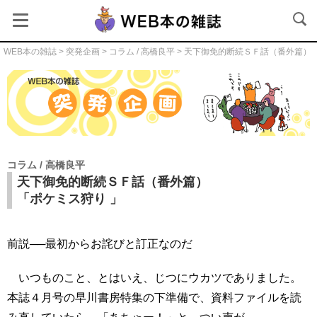
WEB本の雑誌
>
突発企画
>
コラム / 高橋良平
> 天下御免的断続ＳＦ話（番外篇）
突発企画
コラム / 高橋良平
天下御免的断続ＳＦ話（番外篇）
「ポケミス狩り 」
前説──最初からお詫びと訂正なのだ
いつものこと、とはいえ、じつにウカツでありました。
本誌４月号の早川書房特集の下準備で、資料ファイルを読