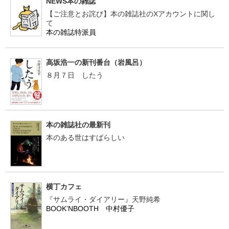
NEWS本の雑誌
【ご注意とお詫び】本の雑誌社のXアカウントに関し
て
本の雑誌特派員
高坂浩一の新刊番台（岩風呂）
８月７日 したう
本の雑誌社の最新刊
本のある世はすばらしい
横丁カフェ
『サムライ・ダイアリー』天野純希
BOOK’NBOOTH 中村優子