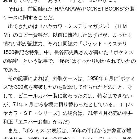
み直していたら、「あちゃー！」と、つい声が......。
それは、前回触れた"HAYAKAWA POCKET BOOKS"外装
ケースに関することだ。
出てきたのは〈ハヤカワ・ミステリマガジン〉（ＨＭ
Ｍ）のコピー資料だ。以前に熟読したはずだが、まったく
情ない我が記憶力。それは同誌の「ポケット・ミステリ
1500番記念特集」中、長谷部史親さんが書いた「ポケミス
の秘密」という記事で、"秘密"はすっかり明かされていたの
である。
その記事によれば、外装ケースは、1958年６月に"ポケミ
ス"が300点を突破したのを記念して作られたとのこと。そ
して、ビニールカバー装に変わったのは、特定はできない
が、71年３月ごろを境に切り替わったとしている。（［ハ
ヤカワ・ＳＦ・シリーズ］の場合は、71年４月発売の平井
和正『エスパーお蘭』からだ）
また、"ポケミス"の表紙は、56年の半ばから抽象画が増