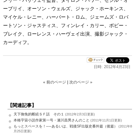
ンリー・ハサウェイ監督、タイロン・パワー、セシル・オ
ーブリイ、オーソン・ウェルズ、ジャック・ホーキンス、
マイケル・レニー、ハーバート・ロム、ジェームズ・ロバ
ートソン・ジャスティス、フィンレイ・カリー、ボビー・
ブレイク、ローレンス・ハーヴェイ出演、撮影ジャック・
カーディフ。
日時: 2012年4月23日
« 前のページ
|
次のページ »
【関連記事】
天下御免的断続ＳＦ話 その１
(2012年2月3日更新)
本格宇宙小説作家第一号・瀬川昌男さんのこと
(2011年11月1日更新)
もっとスペースを！──あるいは、戦後SF出版史番外篇（後篇）
(2011年8
月25日更新)