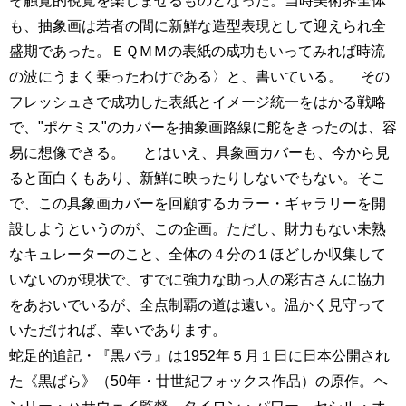
そ触覚的視覚を楽しませるものとなった。当時美術界全体
も、抽象画は若者の間に新鮮な造型表現として迎えられ全
盛期であった。ＥＱＭＭの表紙の成功もいってみれば時流
の波にうまく乗ったわけである〉と、書いている。 その
フレッシュさで成功した表紙とイメージ統一をはかる戦略
で、"ポケミス"のカバーを抽象画路線に舵をきったのは、容
易に想像できる。 とはいえ、具象画カバーも、今から見
ると面白くもあり、新鮮に映ったりしないでもない。そこ
で、この具象画カバーを回顧するカラー・ギャラリーを開
設しようというのが、この企画。ただし、財力もない未熟
なキュレーターのこと、全体の４分の１ほどしか収集して
いないのが現状で、すでに強力な助っ人の彩古さんに協力
をあおいでいるが、全点制覇の道は遠い。温かく見守って
いただければ、幸いであります。
蛇足的追記・『黒バラ』は1952年５月１日に日本公開され
た《黒ばら》（50年・廿世紀フォックス作品）の原作。ヘ