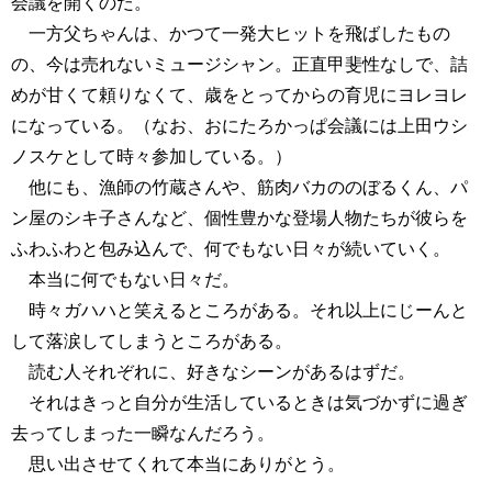
会議を開くのだ。
一方父ちゃんは、かつて一発大ヒットを飛ばしたもの
の、今は売れないミュージシャン。正直甲斐性なしで、詰
めが甘くて頼りなくて、歳をとってからの育児にヨレヨレ
になっている。（なお、おにたろかっぱ会議には上田ウシ
ノスケとして時々参加している。）
他にも、漁師の竹蔵さんや、筋肉バカののぼるくん、パ
ン屋のシキ子さんなど、個性豊かな登場人物たちが彼らを
ふわふわと包み込んで、何でもない日々が続いていく。
本当に何でもない日々だ。
時々ガハハと笑えるところがある。それ以上にじーんと
して落涙してしまうところがある。
読む人それぞれに、好きなシーンがあるはずだ。
それはきっと自分が生活しているときは気づかずに過ぎ
去ってしまった一瞬なんだろう。
思い出させてくれて本当にありがとう。