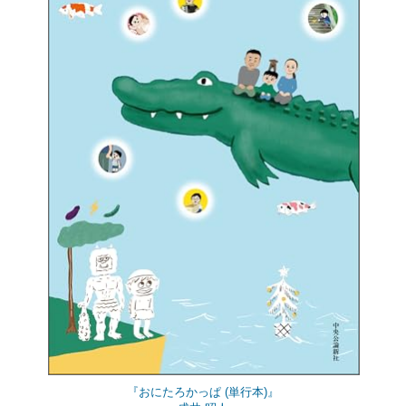
『おにたろかっぱ (単行本)』