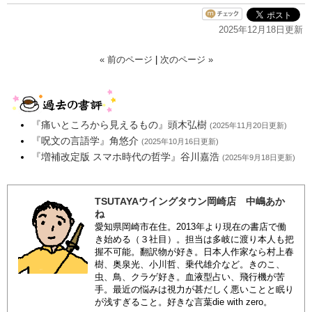
2025年12月18日更新
« 前のページ
|
次のページ »
『痛いところから見えるもの』頭木弘樹
(2025年11月20日更新)
『呪文の言語学』角悠介
(2025年10月16日更新)
『増補改定版 スマホ時代の哲学』谷川嘉浩
(2025年9月18日更新)
TSUTAYAウイングタウン岡崎店 中嶋あか
ね
愛知県岡崎市在住。2013年より現在の書店で働
き始める（３社目）。担当は多岐に渡り本人も把
握不可能。翻訳物が好き。日本人作家なら村上春
樹、奥泉光、小川哲、乗代雄介など。きのこ、
虫、鳥、クラゲ好き。血液型占い、飛行機が苦
手。最近の悩みは視力が甚だしく悪いことと眠り
が浅すぎること。好きな言葉die with zero。