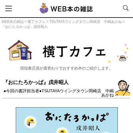
WEB本の雑誌
>
横丁カフェ
>
TSUTAYAウイングタウン岡崎店 中嶋あかね
>
『おにたろかっぱ』戌井昭人
横丁カフェ
現役書店員が週替わりでおすすめ本のご紹介します。
『おにたろかっぱ』戌井昭人
●今回の書評担当者●TSUTAYAウイングタウン岡崎店 中嶋
あかね