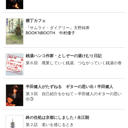
横丁カフェ
『サムライ・ダイアリー』天野純希
BOOK’NBOOTH 中村優子
銭湯ハンコ作家・としぞーの湯けむり日記
第６回 廃業していく銭湯、つながっていく銭湯の巻
半田健人がたずねる ギターの思い出 / 半田健人
第３回 自己紹介をかねて～半田健人のギターの思い
出③
終の住処は京都にしました / 永江朗
第２話 老いを感じるとき