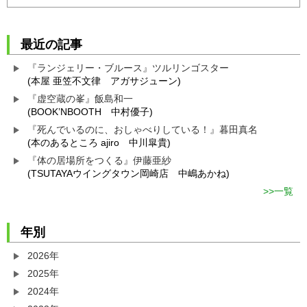
最近の記事
『ランジェリー・ブルース』ツルリンゴスター
(本屋 亜笠不文律 アガサジューン)
『虚空蔵の峯』飯島和一
(BOOK’NBOOTH 中村優子)
『死んでいるのに、おしゃべりしている！』暮田真名
(本のあるところ ajiro 中川皐貴)
『体の居場所をつくる』伊藤亜紗
(TSUTAYAウイングタウン岡崎店 中嶋あかね)
一覧
年別
2026年
2025年
2024年