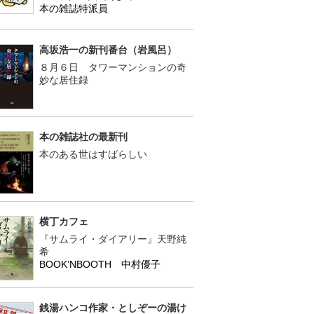
本の雑誌特派員
高坂浩一の新刊番台（岩風呂）
８月６日 タワーマンションの奇
妙な居住録
本の雑誌社の最新刊
本のある世はすばらしい
横丁カフェ
『サムライ・ダイアリー』天野純
希
BOOK’NBOOTH 中村優子
銭湯ハンコ作家・としぞーの湯け