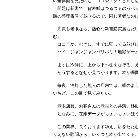
の全体図を見たのち、ココや！グイと押し
問題は新書で、背表紙はつるつるのっぺり
順の整理番号で並べるので、同じ著者なの
店員も老眼なら、熱心な新書購買層もだい
む。
ココ？か、むぎゅ。すでに狂ってる並び
ハイ、ジャンジャンバリバリ！地獄ゲーム
まずは冷静に、上から下へ棚をなぞる。え
そうするとなぜか見つかります。本が瞬間
毎夜、消灯した無人の店内では、蝶のよう
いちど、この目で見てみたい。
老眼店員、お客さんの老眼との共演。移動
ちなみに、在庫データがちょいちょい狂う
この業界、長くおりますゆえ、店をたたむ
りえない隙間から、いくつも本が出てくる