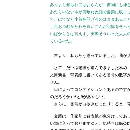
あんまり知られてはおらんが、書物にも雄
あたりのない本が何喰わぬ顔で書架に収ま
て、はてなと小首を傾げるのはままあるこ
したおつむがそれを買いこんだ記憶をそっ
いばかりとは言えず、実際そういった大人
ているのだ。
常より、私もそう思っていました。我が
さて、だいぶ老眼が進んできました私め、
文庫新書、背表紙に書いてある番号の数字
せん。
日によってコンディションもあるのですが
のだろうか）6と9があやしい。
さらに、番号が白抜きだったりすると、殺
文庫は、作家別に背表紙が色分けしてあっ
い頭に入っておりますゆえ、気持ちは鍼灸