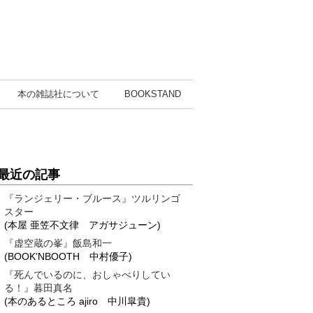
本の雑誌社
について
BOOK
STAND
最近の記事
『ランジェリー・ブルース』ツルリンゴ
スター
(本屋 亜笠不文律 アガサジューン)
『虚空蔵の峯』飯島和一
(BOOK’NBOOTH 中村優子)
『死んでいるのに、おしゃべりしてい
る！』暮田真名
(本のあるところ ajiro 中川皐貴)