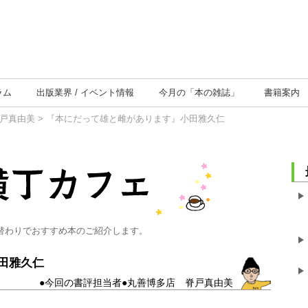
ラム
出版業界
イベント情報
今月の
「本の雑誌」
書籍案内
戸真由美
> 『本にだって雄と雌があります』小田雅久仁
替わりでおすすめ本のご紹介します。
田雅久仁
●今回の書評担当者●丸善博多店 脊戸真由美