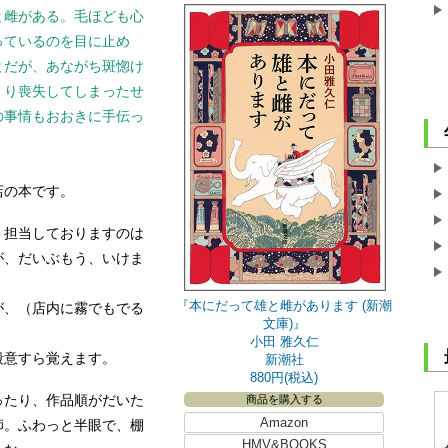
と雌がある。毛ほども心
っているのを目に止め
とだが、あながち斑惚け
くり喪失してしまったせ
の事情もおおきに手伝っ
店の本です。
担当しておりますのは
が、だいぶもう、いけま
『本にだって雄と雌があります (新潮
、（店内に霧でもでる
文庫)』
小田 雅久仁
意すら覚えます。
新潮社
880円(税込)
たり、作品順がだいた
商品を購入する
Amazon
師。ふわっと半眼で、棚
HMV&BOOKS