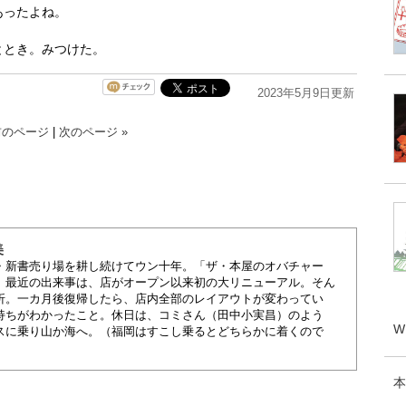
あったよね。
とき。みつけた。
2023年5月9日更新
前のページ
|
次のページ »
美
・新書売り場を耕し続けてウン十年。「ザ・本屋のオバチャー
。最近の出来事は、店がオープン以来初の大リニューアル。そん
折。一カ月後復帰したら、店内全部のレイアウトが変わってい
持ちがわかったこと。休日は、コミさん（田中小実昌）のよう
W
スに乗り山か海へ。（福岡はすこし乗るとどちらかに着くので
。
本