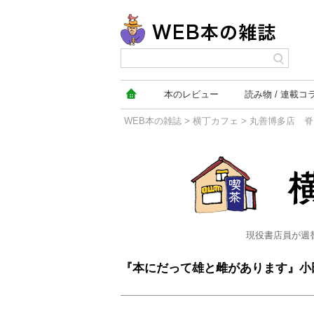
本の
レビュー
読み物
連載コ
WEB本の雑誌
>
横丁カフェ
>
丸善博多店 脊
横丁カフェ
現役書店員が週
『本にだって雄と雌があります』小