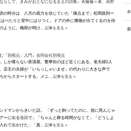
ならして、きみがおとなになるまえの詩集』斉藤倫＝著、高野
本
供の時分は 八月の底力を信じていた「痛点まで」松岡政則ー
はぺたりと背中にはりつく。ドアの外に獲物が出てくるのを待
ように。梅雨が明け...
記事を見る »
書
む「別視点」入門』合同会社別視点
」しか喋らない茶漬屋。繁華街のほど近くにある、老夫婦2人
、店主の夫婦が「いらっしゃいませ」の代わりに大きな声で
からスタートする。メニ...
記事を見る »
ドマンからきいた話。 「ずっと飼ってたのに、急に死んじゃ
アーに出る当日で」「ちゃんと葬る時間がなくて」「どうしよ
れて出かけた」「真...
記事を見る »