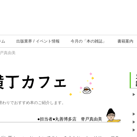
ラム
出版業界
イベント情報
今月の
「本の雑誌」
書籍案内
脊戸真由美
替わりでおすすめ本のご紹介します。
●担当者●丸善博多店 脊戸真由美