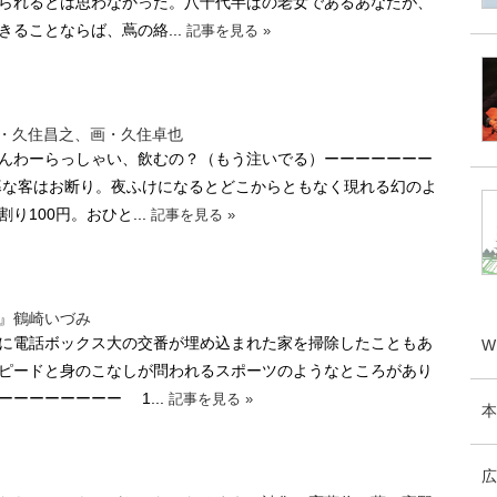
られるとは思わなかった。八十代半ばの老女であるあなたが、
ることならば、蔦の絡...
記事を見る »
 作・久住昌之、画・久住卓也
んわーらっしゃい、飲むの？（もう注いでる）ーーーーーーー
な客はお断り。夜ふけになるとどこからともなく現れる幻のよ
り100円。おひと...
記事を見る »
』鶴崎いづみ
に電話ボックス大の交番が埋め込まれた家を掃除したこともあ
W
ピードと身のこなしが問われるスポーツのようなところがあり
ーーーーーーー 1...
記事を見る »
本
広