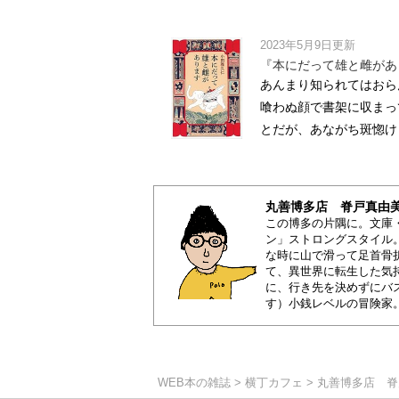
2023年5月9日更新
『本にだって雄と雌があ
あんまり知られてはおら
喰わぬ顔で書架に収まっ
とだが、あながち斑惚けし
丸善博多店 脊戸真由
この博多の片隅に。文庫
ン」ストロングスタイル
な時に山で滑って足首骨
て、異世界に転生した気
に、行き先を決めずにバ
す）小銭レベルの冒険家
WEB本の雑誌
>
横丁カフェ
> 丸善博多店 