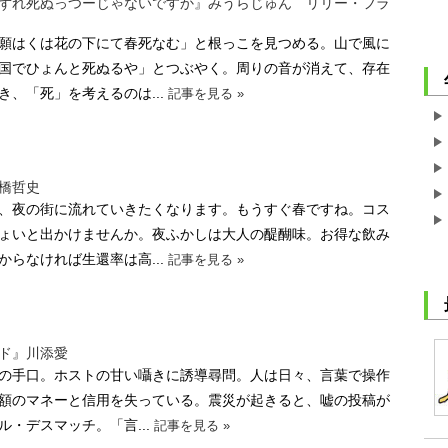
ずれ死ぬっつーじゃないですか』みうらじゅん リリー・フラ
願はくは花の下にて春死なむ」と根っこを見つめる。山で風に
国でひょんと死ぬるや」とつぶやく。周りの音が消えて、存在
、「死」を考えるのは...
記事を見る »
橋哲史
、夜の街に流れていきたくなります。もうすぐ春ですね。コス
ょいと出かけませんか。夜ふかしは大人の醍醐味。お得な飲み
らなければ生還率は高...
記事を見る »
ド』川添愛
の手口。ホストの甘い囁きに誘導尋問。人は日々、言葉で操作
額のマネーと信用を失っている。震災が起きると、嘘の投稿が
・デスマッチ。「言...
記事を見る »