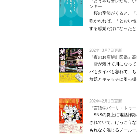
『どうやらオレたち、い
ンキー
桜の季節がくると、「
吹かれれば、「とおい他
する感覚だけになったとき
2024年3月7日更新
『夜のお店解剖図鑑』高
雪が溶けて川になって
パもタイパも忘れて、ち
放題とキャッチに引っ掛か
2024年2月1日更新
『言語学バーリ・トゥー
SNSの炎上に電話詐欺
されていて、けっこうな
もれなく混じるノールール