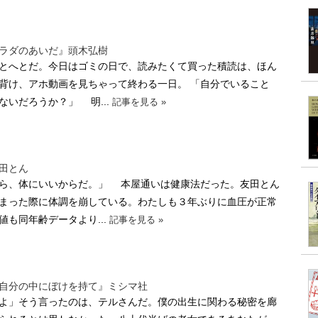
ラダのあいだ』頭木弘樹
とへとだ。今日はゴミの日で、読みたくて買った積読は、ほん
背け、アホ動画を見ちゃって終わる一日。 「自分でいること
ないだろうか？」 明...
記事を見る »
田とん
ら、体にいいからだ。」 本屋通いは健康法だった。友田とん
まった際に体調を崩している。わたしも３年ぶりに血圧が正常
も同年齢データより...
記事を見る »
自分の中にぼけを持て』ミシマ社
よ」そう言ったのは、テルさんだ。僕の出生に関わる秘密を廊