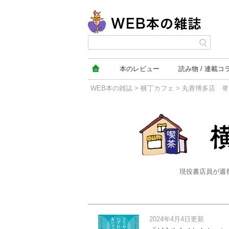
本の
レビュー
読み物
連載コ
WEB本の雑誌
>
横丁カフェ
> 丸善博多店 
横丁カフェ
現役書店員が週
2024年4月4日更新