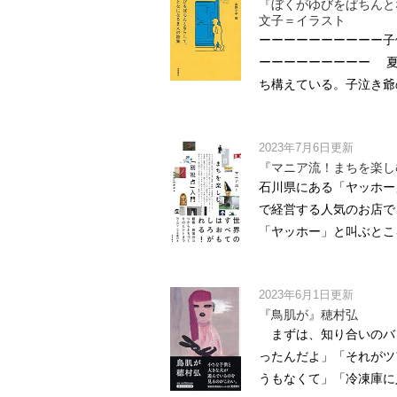
『ぼくがゆびをぱちんと
文子＝イラスト
ーーーーーーーーーー子
ーーーーーーーーー 夏
ち構えている。子泣き爺の
2023年7月6日更新
『マニア流！まちを楽し
石川県にある「ヤッホー
で経営する人気のお店で
「ヤッホー」と叫ぶところ
2023年6月1日更新
『鳥肌が』穂村弘
まずは、知り合いのバン
ったんだよ」「それがツ
うもなくて」「冷凍庫に入