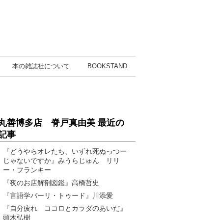
本の雑誌社
について
BOOK
STAND
丸善博多店 脊戸真由美 最近の
記事
『どうやらオレたち、いずれ死ぬっつー
じゃないですか』みうらじゅん リリ
ー・フランキー
『夜のお店解剖図鑑』高橋哲史
『言語学バーリ・トゥード』川添愛
『自分疲れ ココロとカラダのあいだ』
頭木弘樹