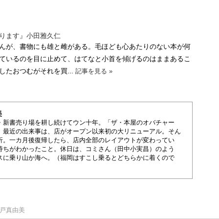
ります』小田雅久仁
んが、書物にも雄と雌がある。毛ほども心あたりのない本が何
ているのを目に止めて、はてなと小首を傾げるのはままあるこ
たおつむがそれを買...
記事を見る »
美
・新書売り場を耕し続けてウン十年。「ザ・本屋のオバチャー
。最近の出来事は、店がオープン以来初の大リニューアル。そん
折。一カ月後復帰したら、店内全部のレイアウトが変わってい
持ちがわかったこと。休日は、コミさん（田中小実昌）のよう
スに乗り山か海へ。（福岡はすこし乗るとどちらかに着くので
。
脊戸真由美