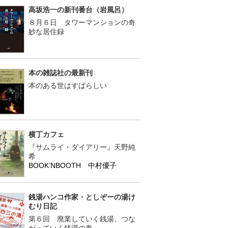
高坂浩一の新刊番台（岩風呂）
８月６日 タワーマンションの奇
妙な居住録
本の雑誌社の最新刊
本のある世はすばらしい
横丁カフェ
『サムライ・ダイアリー』天野純
希
BOOK’NBOOTH 中村優子
銭湯ハンコ作家・としぞーの湯け
むり日記
第６回 廃業していく銭湯、つな