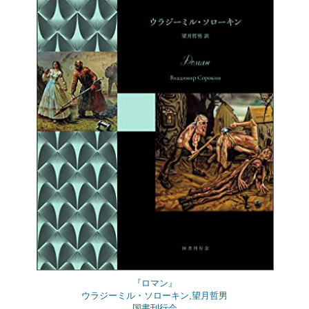
『ロマン』
ウラジーミル・ソローキン,望月哲男
国書刊行会