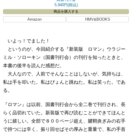
5,940円(税込)
商品を購入する
Amazon
HMV&BOOKS
いよっ！でました！
というのが、今回紹介する『新装版 ロマン』ウラジー
ミル・ソローキン（国書刊行会）の刊行を知ったときと、
本書の後半を読んだ感想だ。
大人なので、人前でそんなことはしないが、気持ちは、
私は手を叩いた。私はぴょんと跳ねた。私は笑った。であ
る。
『ロマン』は以前、国書刊行会から全二巻で刊行され、長
らく品切れていた。新装版で再び読むことができてほんと
うに嬉しい。全部で８００ページ超え、腱鞘炎ぎみの右手
で持つには辛く、振り回せばその厚みと重量で、私の手首