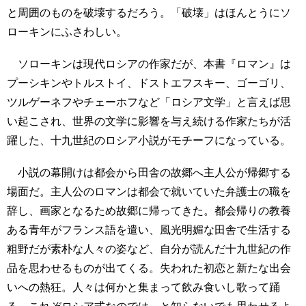
と周囲のものを破壊するだろう。「破壊」はほんとうにソ
ローキンにふさわしい。
ソローキンは現代ロシアの作家だが、本書『ロマン』は
プーシキンやトルストイ、ドストエフスキー、ゴーゴリ、
ツルゲーネフやチェーホフなど「ロシア文学」と言えば思
い起こされ、世界の文学に影響を与え続ける作家たちが活
躍した、十九世紀のロシア小説がモチーフになっている。
小説の幕開けは都会から田舎の故郷へ主人公が帰郷する
場面だ。主人公のロマンは都会で就いていた弁護士の職を
辞し、画家となるため故郷に帰ってきた。都会帰りの教養
ある青年がフランス語を遣い、風光明媚な田舎で生活する
粗野だが素朴な人々の姿など、自分が読んだ十九世紀の作
品を思わせるものが出てくる。失われた初恋と新たな出会
いへの熱狂。人々は何かと集まって飲み食いし歌って踊