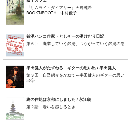
横丁カフェ
『サムライ・ダイアリー』天野純希
BOOK’NBOOTH 中村優子
銭湯ハンコ作家・としぞーの湯けむり日記
第６回 廃業していく銭湯、つながっていく銭湯の巻
半田健人がたずねる ギターの思い出 / 半田健人
第３回 自己紹介をかねて～半田健人のギターの思い
出③
終の住処は京都にしました / 永江朗
第２話 老いを感じるとき