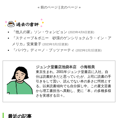
« 前のページ
|
次のページ »
『他人の家』ソン・ウォンピョン
(2023年4月6日更新)
『スティーブ＆ボニー 砂漠のゲンシリョクムラ・イン・ア
メリカ』安東量子
(2023年3月2日更新)
『ババウ』ディーノ・ブッツァーティ
(2023年2月2日更新)
ジュンク堂書店池袋本店 小海裕美
東京生まれ。2001年ジュンク堂書店に入社。自
分は読書好きだと思っていたが、上司に読書の手
引きをして貰い、読んでない本の多さに愕然とす
る。以来読書傾向でも自分探し中。この夏文芸書
から理工書担当へ異動し、更に「本」の多種多様
さを実感する日々。
最近の記事