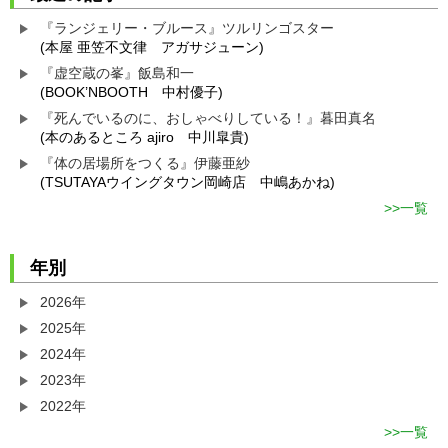
『ランジェリー・ブルース』ツルリンゴスター
(本屋 亜笠不文律 アガサジューン)
『虚空蔵の峯』飯島和一
(BOOK’NBOOTH 中村優子)
『死んでいるのに、おしゃべりしている！』暮田真名
(本のあるところ ajiro 中川皐貴)
『体の居場所をつくる』伊藤亜紗
(TSUTAYAウイングタウン岡崎店 中嶋あかね)
一覧
年別
2026年
2025年
2024年
2023年
2022年
一覧