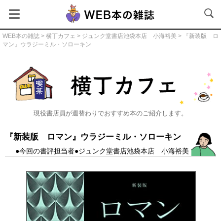
WEB本の雑誌
>
横丁カフェ
>
ジュンク堂書店池袋本店 小海裕美
> 『新装版 ロ
マン』ウラジーミル・ソローキン
横丁カフェ
現役書店員が週替わりでおすすめ本のご紹介します。
『新装版 ロマン』ウラジーミル・ソローキン
●今回の書評担当者●ジュンク堂書店池袋本店 小海裕美