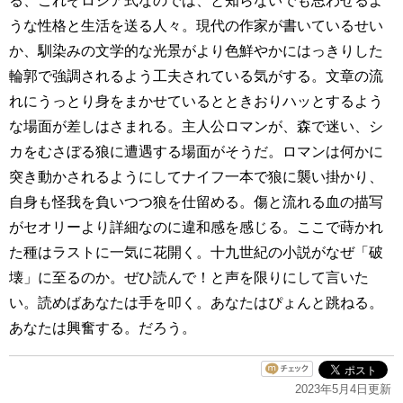
る、これぞロシア式なのでは、と知らないでも思わせるよ
うな性格と生活を送る人々。現代の作家が書いているせい
か、馴染みの文学的な光景がより色鮮やかにはっきりした
輪郭で強調されるよう工夫されている気がする。文章の流
れにうっとり身をまかせているとときおりハッとするよう
な場面が差しはさまれる。主人公ロマンが、森で迷い、シ
カをむさぼる狼に遭遇する場面がそうだ。ロマンは何かに
突き動かされるようにしてナイフ一本で狼に襲い掛かり、
自身も怪我を負いつつ狼を仕留める。傷と流れる血の描写
がセオリーより詳細なのに違和感を感じる。ここで蒔かれ
た種はラストに一気に花開く。十九世紀の小説がなぜ「破
壊」に至るのか。ぜひ読んで！と声を限りにして言いた
い。読めばあなたは手を叩く。あなたはぴょんと跳ねる。
あなたは興奮する。だろう。
2023年5月4日更新