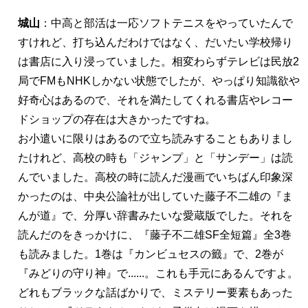
城山
：中高と部活は一応ソフトテニスをやっていたんで
すけれど、打ち込んだわけではなく、だいたい学校帰り
は書店に入り浸っていました。相変わらずテレビは民放2
局でFMもNHKしかない状態でしたが、やっぱり知識欲や
好奇心はあるので、それを満たしてくれる書店やレコー
ドショップの存在は大きかったですね。
お小遣いに限りはあるので立ち読みすることもありまし
たけれど、高校の時も「ジャンプ」と「サンデー」は読
んでいました。高校の時に読んだ漫画でいちばん印象深
かったのは、中央公論社が出していた藤子不二雄の『ま
んが道』で、分厚い辞書みたいな愛蔵版でした。それを
読んだのをきっかけに、『藤子不二雄SF全短篇』全3巻
も読みました。1巻は『カンビュセスの籤』で、2巻が
『みどりの守り神』で......。これも手元にあるんですよ。
どれもブラックな話ばかりで、ミステリー要素もあった