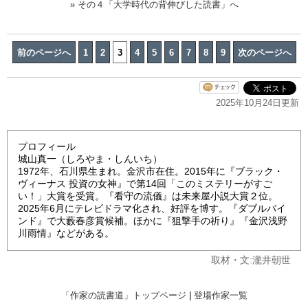
» その４「大学時代の背伸びした読書」へ
前のページへ
1
2
3
4
5
6
7
8
9
次のページへ
2025年10月24日更新
プロフィール
城山真一（しろやま・しんいち）
1972年、石川県生まれ。金沢市在住。2015年に『ブラック・
ヴィーナス 投資の女神』で第14回「このミステリーがすご
い！」大賞を受賞。『看守の流儀』は未来屋小説大賞２位。
2025年6月にテレビドラマ化され、好評を博す。『ダブルバイ
ンド』で大藪春彦賞候補。ほかに『狙撃手の祈り』『金沢浅野
川雨情』などがある。
取材・文:瀧井朝世
「作家の読書道」トップページ
|
登場作家一覧