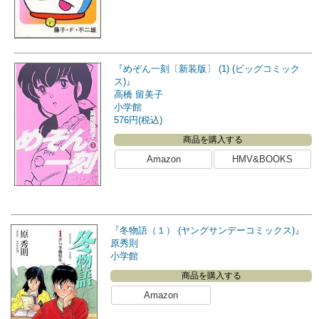
『めぞん一刻〔新装版〕 (1) (ビッグコミック
ス)』
高橋 留美子
小学館
576円(税込)
商品を購入する
Amazon
HMV&BOOKS
『冬物語（１） (ヤングサンデーコミックス)』
原秀則
小学館
商品を購入する
Amazon