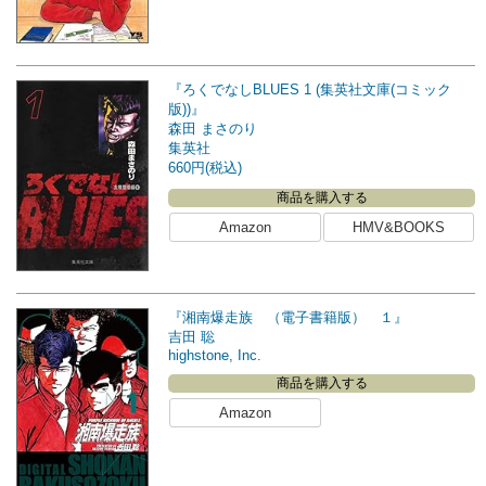
『ろくでなしBLUES 1 (集英社文庫(コミック
版))』
森田 まさのり
集英社
660円(税込)
商品を購入する
Amazon
HMV&BOOKS
『湘南爆走族 （電子書籍版） １』
吉田 聡
highstone, Inc.
商品を購入する
Amazon