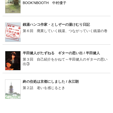
BOOK’NBOOTH 中村優子
銭湯ハンコ作家・としぞーの湯けむり日記
第６回 廃業していく銭湯、つながっていく銭湯の巻
半田健人がたずねる ギターの思い出 / 半田健人
第３回 自己紹介をかねて～半田健人のギターの思い
出③
終の住処は京都にしました / 永江朗
第２話 老いを感じるとき