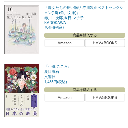
『魔女たちの長い眠り 赤川次郎ベストセレクシ
ョン(16) (角川文庫)』
赤川 次郎,今日 マチ子
KADOKAWA
704円(税込)
商品を購入する
Amazon
HMV&BOOKS
『小説 こころ』
夏目漱石
文響社
1,485円(税込)
商品を購入する
Amazon
HMV&BOOKS