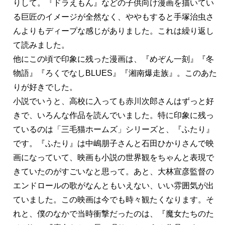
りして。『ドラえもん』などの子供向け漫画を描いてい
る巨匠のイメージが全然なく、ややもすると手塚治虫さ
んよりもディープな感じがありました。これは繰り返し
て読みました。
他にこの頃で印象に残った漫画は、『めぞん一刻』『冬
物語』『ろくでなしBLUES』『湘南爆走族』。このあた
りが好きでした。
小説でいうと、高校に入っても赤川次郎さんはずっと好
きで、いろんな作品を読んでいました。特に印象に残っ
ているのは「三毛猫ホームズ」シリーズと、『ふたり』
です。『ふたり』は中嶋朋子さんと石田ひかりさんで映
画になっていて、映画も小説の世界観をちゃんと表現で
きていたのがすごいなと思って。あと、大林宣彦監督の
エンドロールの歌がなんともいえない、いい雰囲気が出
ていました。この映画は今でも時々観たくなります。そ
れと、僕のなかで当時衝撃だったのは、『魔女たちのた