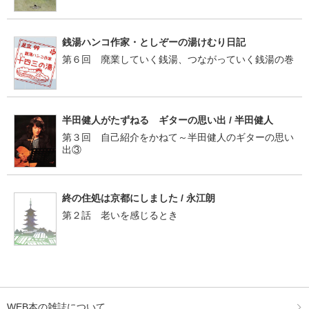
銭湯ハンコ作家・としぞーの湯けむり日記
第６回 廃業していく銭湯、つながっていく銭湯の巻
半田健人がたずねる ギターの思い出 / 半田健人
第３回 自己紹介をかねて～半田健人のギターの思い
出③
終の住処は京都にしました / 永江朗
第２話 老いを感じるとき
WEB本の雑誌について