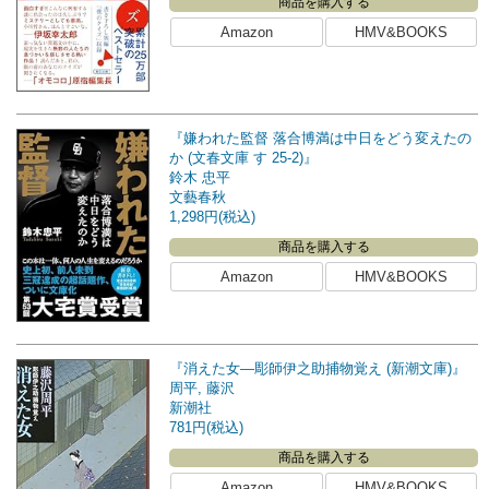
商品を購入する
Amazon
HMV&BOOKS
『嫌われた監督 落合博満は中日をどう変えたの
か (文春文庫 す 25-2)』
鈴木 忠平
文藝春秋
1,298円(税込)
商品を購入する
Amazon
HMV&BOOKS
『消えた女―彫師伊之助捕物覚え (新潮文庫)』
周平, 藤沢
新潮社
781円(税込)
商品を購入する
Amazon
HMV&BOOKS