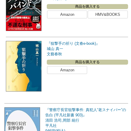
商品を購入する
Amazon
HMV&BOOKS
『狙撃手の祈り (文春e-book)』
城山 真一
文藝春秋
商品を購入する
Amazon
『警察庁長官狙撃事件: 真犯人“老スナイパー”の
告白 (平凡社新書 903)』
清田 浩司,岡部 統行
平凡社
946円(税込)