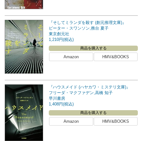
『そしてミランダを殺す (創元推理文庫)』
ピーター・スワンソン,務台 夏子
東京創元社
1,210円(税込)
商品を購入する
Amazon
HMV&BOOKS
『ハウスメイド (ハヤカワ・ミステリ文庫)』
フリーダ・マクファデン,高橋 知子
早川書房
1,408円(税込)
商品を購入する
Amazon
HMV&BOOKS