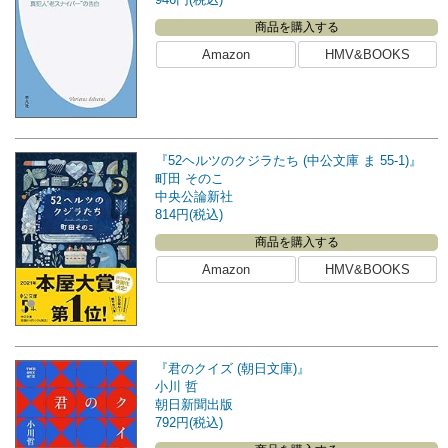
商品を購入する
Amazon
HMV&BOOKS
『52ヘルツのクジラたち (中公文庫 ま 55-1)』
町田 そのこ
中央公論新社
814円(税込)
商品を購入する
Amazon
HMV&BOOKS
『君のクイズ (朝日文庫)』
小川 哲
朝日新聞出版
792円(税込)