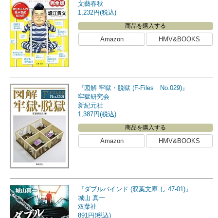
文藝春秋
1,232円(税込)
商品を購入する
Amazon
HMV&BOOKS
『図解 牢獄・脱獄 (F-Files No.029)』
牢獄研究会
新紀元社
1,387円(税込)
商品を購入する
Amazon
HMV&BOOKS
『ダブルバインド (双葉文庫 し 47-01)』
城山 真一
双葉社
891円(税込)