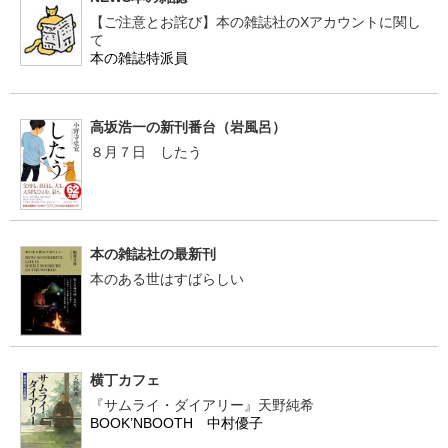
【ご注意とお詫び】本の雑誌社のXアカウントに関し
て
本の雑誌特派員
高坂浩一の新刊番台（岩風呂）
８月７日 したう
本の雑誌社の最新刊
本のある世はすばらしい
横丁カフェ
『サムライ・ダイアリー』天野純希
BOOK’NBOOTH 中村優子