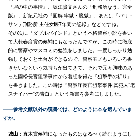
『塀の中の事情』、堀江貴文さんの『刑務所なう。完全
版』、新紀元社の『図解 牢獄・脱獄』、あとは『パリ・
サンテ刑務所 主任女医7年間の記録』などですね。
その次に『ダブルバインド』という本格警察小説を書い
て大藪春彦賞の候補にもなったんですが、この時に徹底
的に警察やマスコミの勉強をしました。一度しっかり勉
強しておくと土台ができるので、警察モノもいろいろ書
きたいなという気持ちが出てきて、それで元々興味のあ
った國松長官狙撃事件から着想を得た『狙撃手の祈り』
を書きました。この時は『警察庁長官狙撃事件:真犯人"老
スナイパー"の告白』という新書を参考にしました。
――参考文献以外の読書では、どのように本を選んでいま
すか。
城山
：直木賞候補になったものはなるべく読むようにし