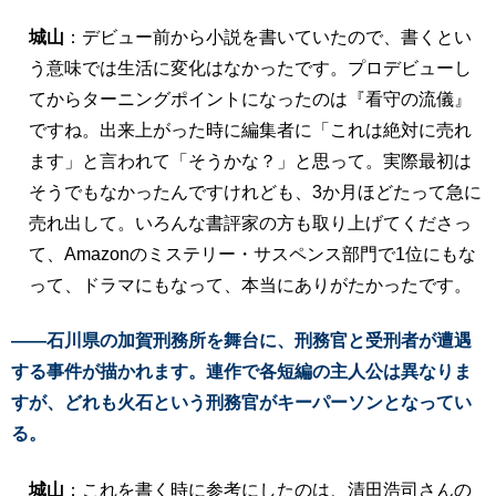
城山
：デビュー前から小説を書いていたので、書くとい
う意味では生活に変化はなかったです。プロデビューし
てからターニングポイントになったのは『看守の流儀』
ですね。出来上がった時に編集者に「これは絶対に売れ
ます」と言われて「そうかな？」と思って。実際最初は
そうでもなかったんですけれども、3か月ほどたって急に
売れ出して。いろんな書評家の方も取り上げてくださっ
て、Amazonのミステリー・サスペンス部門で1位にもな
って、ドラマにもなって、本当にありがたかったです。
――石川県の加賀刑務所を舞台に、刑務官と受刑者が遭遇
する事件が描かれます。連作で各短編の主人公は異なりま
すが、どれも火石という刑務官がキーパーソンとなってい
る。
城山
：これを書く時に参考にしたのは、清田浩司さんの