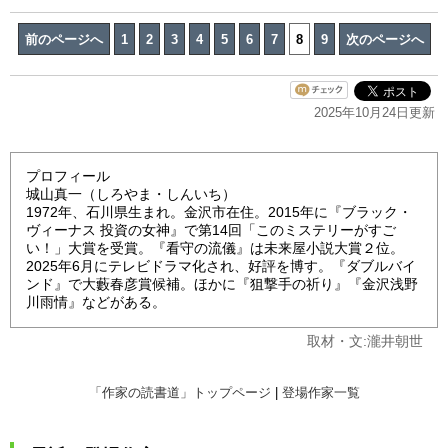
前のページへ
1
2
3
4
5
6
7
8
9
次のページへ
2025年10月24日更新
プロフィール
城山真一（しろやま・しんいち）
1972年、石川県生まれ。金沢市在住。2015年に『ブラック・
ヴィーナス 投資の女神』で第14回「このミステリーがすご
い！」大賞を受賞。『看守の流儀』は未来屋小説大賞２位。
2025年6月にテレビドラマ化され、好評を博す。『ダブルバイ
ンド』で大藪春彦賞候補。ほかに『狙撃手の祈り』『金沢浅野
川雨情』などがある。
取材・文:瀧井朝世
「作家の読書道」トップページ
|
登場作家一覧