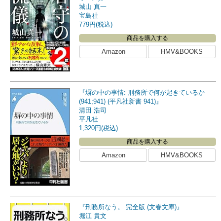
城山 真一
宝島社
779円(税込)
商品を購入する
Amazon
HMV&BOOKS
『塀の中の事情: 刑務所で何が起きているか
(941;941) (平凡社新書 941)』
清田 浩司
平凡社
1,320円(税込)
商品を購入する
Amazon
HMV&BOOKS
『刑務所なう。 完全版 (文春文庫)』
堀江 貴文