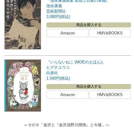
『池永康晟画集 君想ふ百夜の幸福』
池永康晟
芸術新聞社
3,080円(税込)
商品を購入する
Amazon
HMV&BOOKS
『いらないねこ (MOEのえほん)』
ヒグチユウコ
白泉社
1,540円(税込)
商品を購入する
Amazon
HMV&BOOKS
» その９「金沢と『金沢浅野川雨情』と今後」へ