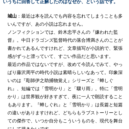
いうちに回答して正解したのはなぜか、という話です。
城山
：最近は本を読んでも内容を忘れてしまうことも多
いんですが、あの小説は忘れません。
ノンフィクションでは、鈴木忠平さんの『嫌われた監
督』。中日ドラゴンズ監督時代の落合博満さんのことが
書かれてあるんですけれど、文章描写が小説的で、緊張
感がずっと漂っていて、すごい作品だと思います。
最近の作品ではないですが、改めて今読んでみて、やっ
ぱり藤沢周平の時代小説は素晴らしいなあって。印象深
いのは『彫師伊之助捕物覚え』シリーズと『蝉しぐ
れ』、短編では「雪明かり」と「驟り雨」。特に「雪明
かり」は世界観が好きすぎて、夜に一人で朗読すること
もあります。『蝉しぐれ』と「雪明かり」は長篇と短篇
の違いがありますけれど、どちらもラブストーリーとし
ての傑作で、いつか自分もこういうものを、現代を舞台
にして描きたいです。