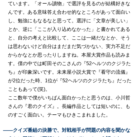
ています。「オール讀物」で選評を見るのが結構好きな
んです。ある意味答え合わせ的なところがあって面白い
し、勉強にもなるなと思って。選評に「文章が美しい」
とか、逆に「ここが入り込めなかった」と書かれてある
と、自分の考えと比較して、ここは一緒だなとか、そう
は思わないけど自分はまだまだ気づかない、実力不足だ
からかなとか思ったりしますね。本屋大賞作品も読みま
す。僕の中では町田そのこさんの『52ヘルツのクジラた
ち』が印象深いです。未来屋小説大賞で『看守の流儀』
が2位だった時、1位が『52ヘルツのクジラたち』だった
こともあって(笑)。
ここ数年で僕がいちばん面白かったと思うのは、小川哲
さんの『君のクイズ』。長編作品としては短いのに、も
のすごく面白い。テーマもひきこまれました。
――クイズ番組の決勝で、対戦相手が問題の内容を聞かな