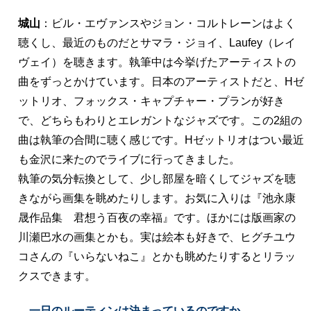
城山
：ビル・エヴァンスやジョン・コルトレーンはよく
聴くし、最近のものだとサマラ・ジョイ、Laufey（レイ
ヴェイ）を聴きます。執筆中は今挙げたアーティストの
曲をずっとかけています。日本のアーティストだと、Hゼ
ットリオ、フォックス・キャプチャー・プランが好き
で、どちらもわりとエレガントなジャズです。この2組の
曲は執筆の合間に聴く感じです。Hゼットリオはつい最近
も金沢に来たのでライブに行ってきました。
執筆の気分転換として、少し部屋を暗くしてジャズを聴
きながら画集を眺めたりします。お気に入りは『池永康
晟作品集 君想う百夜の幸福』です。ほかには版画家の
川瀬巴水の画集とかも。実は絵本も好きで、ヒグチユウ
コさんの『いらないねこ』とかも眺めたりするとリラッ
クスできます。
――一日のルーティンは決まっているのですか。