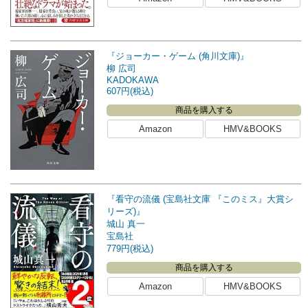
『ジョーカー・ゲーム (角川文庫)』
柳 広司
KADOKAWA
607円(税込)
商品を購入する
Amazon
HMV&BOOKS
『看守の流儀 (宝島社文庫 『このミス』大賞シ
リーズ)』
城山 真一
宝島社
779円(税込)
商品を購入する
Amazon
HMV&BOOKS