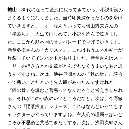
城山
：30代になって金沢に戻ってきてから、小説を読み
まくるようになりました。当時印象深かったものを挙げ
ていきますと、まず、なんといっても横山秀夫さんの
『半落ち』。人生ではじめて、小説を読んで泣きまし
た。ここから順不同のオンパレードで挙げていきます。
新堂冬樹さんの『カリスマ』。これはもうエネルギーが
炸裂していてインパクトがありました。新堂さんはスト
ーリーの描き方とか文章がとんでもなくうまいなあと思
うんですよね。次は、池井戸潤さんの『鉄の骨』。談合
って悪いことだという先入観があったんですけれど、
『鉄の骨』を読むと善悪ってなんだろうと考えさせられ
る。それがこの小説のいいところだなと。次は、今野敏
さんの『隠蔽捜査』シリーズ、これはなんといってもキ
ャラクターが立っていますよね。主人公の理屈っぽいと
ころが不思議と共感できたりする。次は、浅田次郎さん