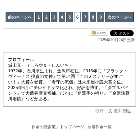
前のページへ
1
2
3
4
5
6
7
8
9
次のページへ
2025年10月24日更新
プロフィール
城山真一（しろやま・しんいち）
1972年、石川県生まれ。金沢市在住。2015年に『ブラック・
ヴィーナス 投資の女神』で第14回「このミステリーがすご
い！」大賞を受賞。『看守の流儀』は未来屋小説大賞２位。
2025年6月にテレビドラマ化され、好評を博す。『ダブルバイ
ンド』で大藪春彦賞候補。ほかに『狙撃手の祈り』『金沢浅野
川雨情』などがある。
取材・文:瀧井朝世
「作家の読書道」トップページ
|
登場作家一覧