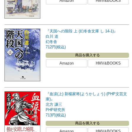
Amazon
HMV&BOOKS
『天国への階段 上 (幻冬舎文庫 し 14-1)』
白川 道
幻冬舎
712円(税込)
商品を購入する
Amazon
HMV&BOOKS
『血涙(上) 新楊家将(ようかしょう) (PHP文芸文
庫)』
北方 謙三
PHP研究所
713円(税込)
商品を購入する
Amazon
HMV&BOOKS