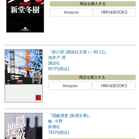
商品を購入する
Amazon
HMV&BOOKS
『鉄の骨 (講談社文庫 い 85-11)』
池井戸 潤
講談社
957円(税込)
商品を購入する
Amazon
HMV&BOOKS
『隠蔽捜査 (新潮文庫)』
敏, 今野
新潮社
781円(税込)