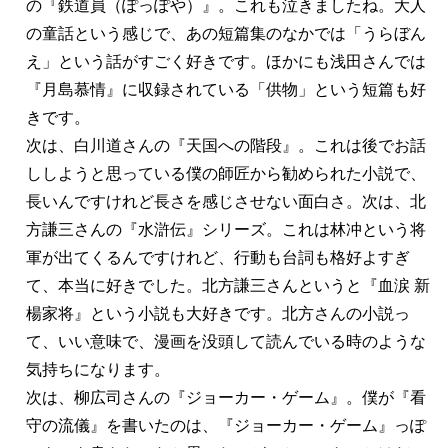
の『鉄道員（ぽっぽや）』。これも泣きましたね。大人
の童話という感じで、あの短篇集のなかでは「うらぼん
え」という話がすごく好きです。ほかにも浅田さんでは
『月島慕情』に収録されている「供物」という短篇も好
きです。
次は、白川道さんの『天国への階段』。これは後でお話
ししようと思っている僕の師匠から勧められた小説で、
長いんですけれど長さを感じさせない面白さ。次は、北
方謙三さんの『水滸伝』シリーズ。これは林冲という将
軍が出てくるんですけれど、行動も台詞も格好よすぎ
て、本当に好きでした。北方謙三さんというと『血涙 新
楊家将』という小説も大好きです。北方さんの小説っ
て、いい意味で、漫画を没頭して読んでいる時のような
気持ちになります。
次は、柳広司さんの『ジョーカー・ゲーム』。僕が『看
守の流儀』を書いたのは、『ジョーカー・ゲーム』っぽ