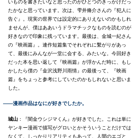
いものを書きたいなと思ったのがひとつのきっかけだっ
たかなと思っています。次は、雫井脩介さんの『犯人に
告ぐ』。現実の世界では設定的にありえないのかもしれ
ませんが、僕はああいうドラマチックなものを読むのが
好きなので印象に残っています。最後は、金城一紀さん
の『映画篇』。連作短篇集でそれぞれに繫がりがあっ
て、最後にみんなが一堂に会する、みたいな。今回好き
だった本を思い返して『映画篇』が浮かんだ時に、もし
かしたら僕の『金沢浅野川雨情』の最後って、『映画
篇』をちょっと参考にしていたのかもしれないと思いま
した。
――漫画作品はなにが好きでしたか。
城山
：『闇金ウシジマくん』が好きでした。これは単に
ヤンキー漫画で描写がグロいとかそういうことだけでは
なくて、しっかりリアリティもあって、人間のエゴと