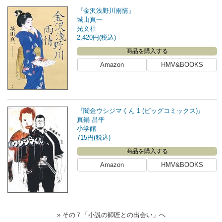
『金沢浅野川雨情』
城山真一
光文社
2,420円(税込)
商品を購入する
Amazon
HMV&BOOKS
『闇金ウシジマくん 1 (ビッグコミックス)』
真鍋 昌平
小学館
715円(税込)
商品を購入する
Amazon
HMV&BOOKS
» その７「小説の師匠との出会い」へ