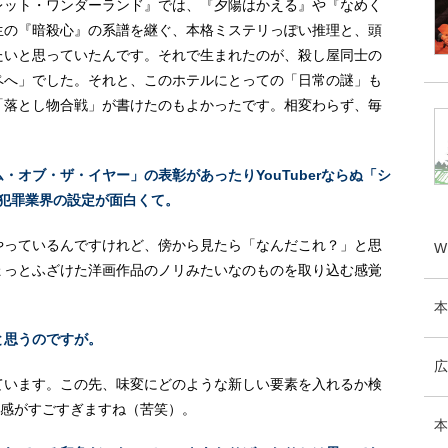
レット・ワンダーランド』では、『夕陽はかえる』や『なめく
生の『暗殺心』の系譜を継ぐ、本格ミステリっぽい推理と、頭
たいと思っていたんです。それで生まれたのが、殺し屋同士の
ペへ」でした。それと、このホテルにとっての「日常の謎」も
「落とし物合戦」が書けたのもよかったです。相変わらず、毎
オブ・ザ・イヤー」の表彰があったりYouTuberならぬ「シ
、犯罪業界の設定が面白くて。
やっているんですけれど、傍から見たら「なんだこれ？」と思
W
ょっとふざけた洋画作品のノリみたいなのものを取り込む感覚
本
と思うのですが。
広
ています。この先、味変にどのような新しい要素を入れるか検
たり感がすごすぎますね（苦笑）。
本