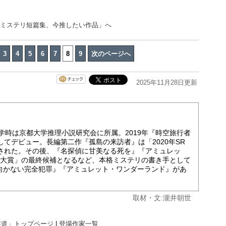
のミステリ短篇集、今推したい作品」へ
3
4
5
6
7
8
9
次のページへ
2025年11月28日更新
在学時は京都大学推理小説研究会に所属。2019年『時空旅行者
してデビュー。長編第二作『孤島の来訪者』は「2020年SR
出された。その後、『名探偵に甘美なる死を』『アミュレッ
リ大賞」の最終候補となるなど、本格ミステリの書き手として
向かない完全犯罪』『アミュレット・ワンダーランド』があ
取材・文:瀧井朝世
書道」トップページ
|
登場作家一覧