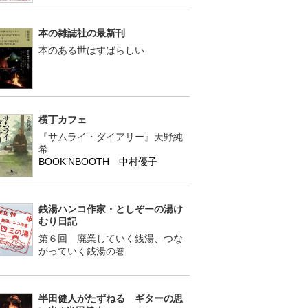
本の雑誌社の最新刊
本のある世はすばらしい
横丁カフェ
『サムライ・ダイアリー』天野純
希
BOOK’NBOOTH 中村優子
銭湯ハンコ作家・としぞーの湯け
むり日記
第６回 廃業していく銭湯、つな
がっていく銭湯の巻
半田健人がたずねる ギターの思