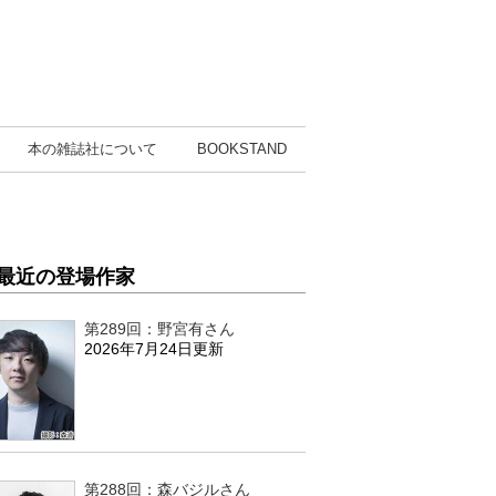
本の雑誌社
について
BOOK
STAND
最近の登場作家
第289回：野宮有さん
2026年7月24日更新
第288回：森バジルさん