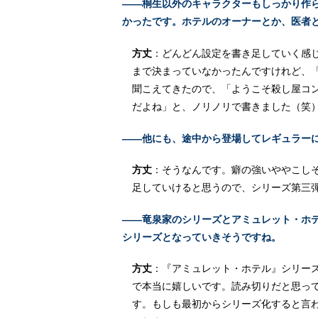
――桐生以外のキャラクターもしっかり作
かったです。ホテルのオーナーとか、医者
方丈
：どんどん設定を書き足していく感
まで決まっていなかったんですけれど、
聞こえてきたので、「ようこそ殺し屋コ
だよね」と、ノリノリで書きました（笑
――他にも、途中から登場してレギュラー
方丈
：そうなんです。癖の強いややこし
足していけると思うので、シリーズ第三
――竜泉家のシリーズとアミュレット・ホ
シリーズとなっていきそうですね。
方丈
：『アミュレット・ホテル』シリー
で本当に嬉しいです。読み切りだと思っ
す。もしも最初からシリーズ化すると言