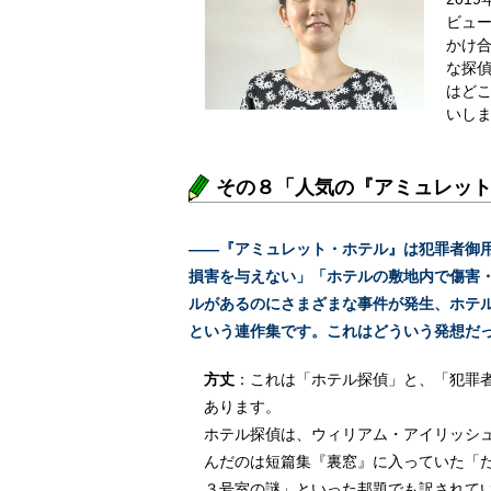
ビュー
かけ
な探
はど
いし
その８「人気の『アミュレット・
――『アミュレット・ホテル』は犯罪者御
損害を与えない」「ホテルの敷地内で傷害
ルがあるのにさまざまな事件が発生、ホテ
という連作集です。これはどういう発想だ
方丈
：これは「ホテル探偵」と、「犯罪
あります。
ホテル探偵は、ウィリアム・アイリッシ
んだのは短篇集『裏窓』に入っていた「
３号室の謎」といった邦題でも訳されて