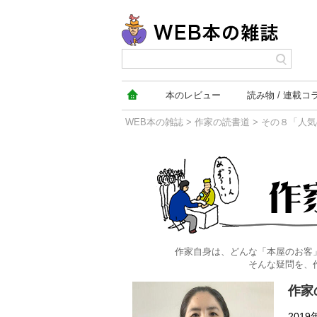
本の
レビュー
読み物
連載コ
WEB本の雑誌
>
作家の読書道
> その８「人
作家の読書道本文
作家自身は、どんな「本屋のお客
そんな疑問を、
作家
201