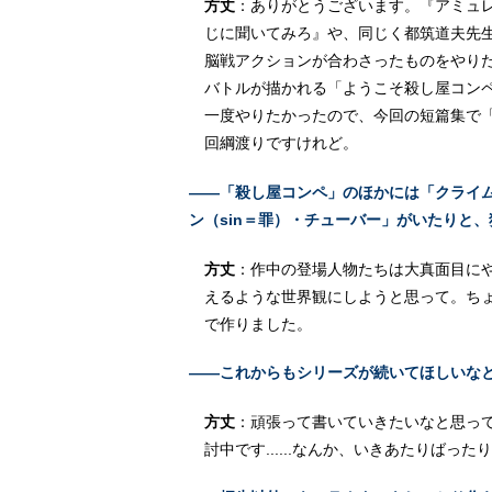
方丈
：ありがとうございます。『アミュ
じに聞いてみろ』や、同じく都筑道夫先
脳戦アクションが合わさったものをやり
バトルが描かれる「ようこそ殺し屋コン
一度やりたかったので、今回の短篇集で
回綱渡りですけれど。
――「殺し屋コンペ」のほかには「クライム・
ン（sin＝罪）・チューバー」がいたりと
方丈
：作中の登場人物たちは大真面目に
えるような世界観にしようと思って。ち
で作りました。
――これからもシリーズが続いてほしいな
方丈
：頑張って書いていきたいなと思っ
討中です......なんか、いきあたりばっ