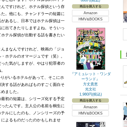
880円(税込)
なんですけれど、ホテル探偵という存
商品を購入する
Amazon
した。他にも、チャンドラーの短篇に
HMV&BOOKS
話があるし、日本ではホテル探偵は一
品に出てきたりしますよね。そういっ
てホテル探偵が出動する話を書きたい
まんまなんですけれど、映画の「ジョ
ル・ホテルのオマージュです（笑）。
だった気がしますが、やはり犯罪者の
ね。
『アミュレット・ワンダ
ばかりがいるホテルがあって、そこにホ
ーランド』
方丈貴恵
解決する話があればものすごく面白そ
光文社
じめました。
1,980円(税込)
の最初の短篇は、シリーズ化する予定
商品を購入する
だったんです。主人公の名前を桐生に
Amazon
ホテルにしたのも、ノンシリーズの予
HMV&BOOKS
』によるものだったのかもしれませ