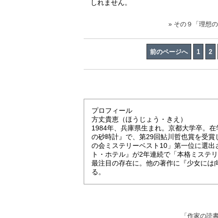
しれません。
» その９「理想
前のページへ
1
2
プロフィール
方丈貴恵（ほうじょう・きえ）
1984年、兵庫県生まれ。京都大学卒。
の砂時計』で、第29回鮎川哲也賞を受賞
の会ミステリーベスト10」第一位に選
ト・ホテル』が2年連続で「本格ミステ
最注目の存在に。他の著作に『少女には
る。
「作家の読