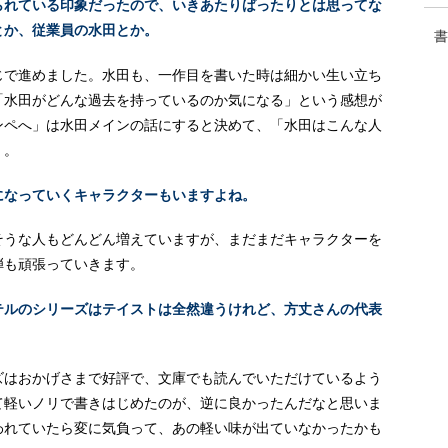
られている印象だったので、いきあたりばったりとは思ってな
とか、従業員の水田とか。
書
じで進めました。水田も、一作目を書いた時は細かい生い立ち
「水田がどんな過去を持っているのか気になる」という感想が
ンペへ」は水田メインの話にすると決めて、「水田はこんな人
）。
になっていくキャラクターもいますよね。
そうな人もどんどん増えていますが、まだまだキャラクターを
弾も頑張っていきます。
テルのシリーズはテイストは全然違うけれど、方丈さんの代表
ズはおかげさまで好評で、文庫でも読んでいただけているよう
て軽いノリで書きはじめたのが、逆に良かったんだなと思いま
われていたら変に気負って、あの軽い味が出ていなかったかも