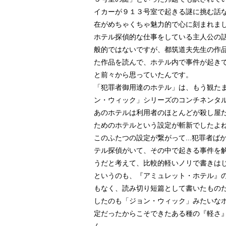
イカーが９１３号室で起きる謎に挑む話
在がめちゃくちゃ魅力的で心に刻まれま
ホテル探偵的な仕事をしている主人公の
般的ではないですが、都筑道夫先生の作
た作品を読んで、ホテル内で事件が起き
と前々から思っていたんです。
「犯罪者御用達のホテル」は、もう観た
ン・ウィック」シリーズのコンチネンタ
あのホテルは利用者のほとんどが殺し屋
ためのホテルという設定が斬新でしたよ
このふたつの設定が繋がって...犯罪者
テル探偵がいて、その中で起きる事件を
うだと考えて、比較的軽いノリで書きは
というのも、『アミュレット・ホテル』
もなく、読み切り短篇として書いたもの
したのも「ジョン・ウィック」みたいな
定だったからこそできたある種の『軽さ