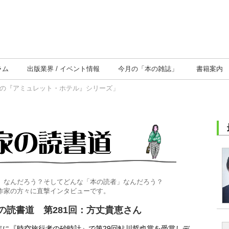
ラム
出版業界
イベント情報
今月の
「本の雑誌」
書籍案内
気の『アミュレット・ホテル』シリーズ」
」なんだろう？そしてどんな「本の読者」なんだろう？
作家の方々に直撃インタビューです。
の読書道 第281回：方丈貴恵さん
9年に『時空旅行者の砂時計』で第29回鮎川哲也賞を受賞しデ