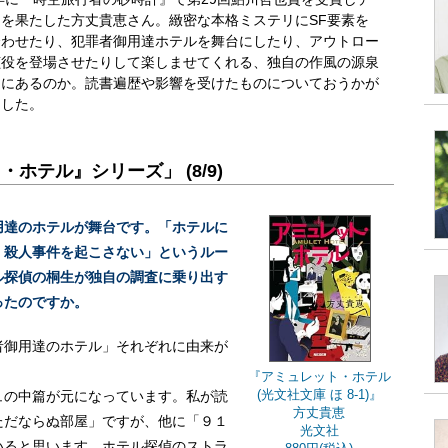
を果たした方丈貴恵さん。緻密な本格ミステリにSF要素を
合わせたり、犯罪者御用達ホテルを舞台にしたり、アウトロー
偵役を登場させたりして楽しませてくれる、独自の作風の源泉
こにあるのか。読書遍歴や影響を受けたものについておうかが
ました。
ホテル』シリーズ」 (8/9)
用達のホテルが舞台です。「ホテルに
・殺人事件を起こさない」というルー
ル探偵の桐生が独自の調査に乗り出す
ったのですか。
者御用達のホテル」それぞれに由来が
『アミュレット・ホテル
(光文社文庫 ほ 8-1)』
ュの中篇が元になっています。私が読
方丈貴恵
ただならぬ部屋」ですが、他に「９１
光文社
いると思います。ホテル探偵のストラ