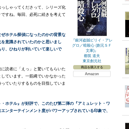
おっしゃってくださって、シリーズ化
りですね。毎回、必死に続きを考えて
なぜホテル探偵になったのかの背景な
『銀河盗賊ビリイ・アレ
化を意識されていたのかと思いまし
グロ／暗殺心 (創元ＳＦ
あり、ひねりが利いていて楽しいで
文庫)』
都筑 道夫
東京創元社
商品を購入する
後に読者に「えっ」と驚いてもらいた
Amazon
としています。一筋縄でいかなかった
待っていたりするものを目指していま
ト・ホテル』が好評で、このたび第二弾の『アミュレット・ワ
はエンターテインメント度がパワーアップされている印象で、