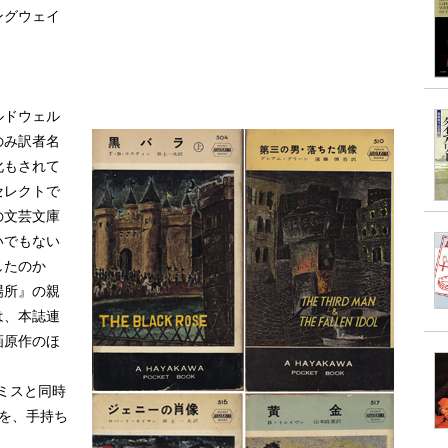
ングウェイ
ルドウェル
のみ訳者名
化もされて
セレクトで
の文芸文庫
いでもない
したのか
場所』の親
は、本誌連
画原作のほ
ケミスと同時
S]を、手持ち
、