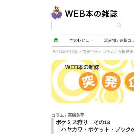
本の
レビュー
読み物
連載コ
WEB本の雑誌
>
突発企画
>
コラム / 高橋良平
突発企画
コラム / 高橋良平
ポケミス狩り その13
「ハヤカワ・ポケット・ブック