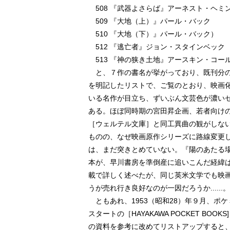
508 『武器よさらば』アーネスト・ヘミ
509 『大地（上）』パール・バック
510 『大地（下）』パール・バック）
512 『逃亡者』ジョン・スタインベック
513 『神の狭き土地』アースキン・コー
と、７作の書名が挙がっており、既刊分
を明記したリストで、ご覧のとおり、映画
いる名作が目立ち、ずいぶん文芸色が濃い
ある。ほぼ同時期の宮田昇企画、若者向け
［ウェルテル文庫］と同工異曲の観がしな
ものの、なぜ映画原作シリーズに路線変更
は、まだ突きとめていない。『陽のあたる
本が、早川書房を準倒産に追いこんだ経緯
載で詳しく述べたが、同じ英米文学でも映
うが売れ行き良好なのが一因だろうか......。
ともあれ、1953（昭和28）年９月、ポ
スタートの［HAYAKAWA POCKET BOOK
の資料を参考に改めてリストアップすると