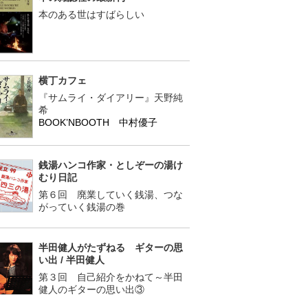
本のある世はすばらしい
横丁カフェ
『サムライ・ダイアリー』天野純
希
BOOK’NBOOTH 中村優子
銭湯ハンコ作家・としぞーの湯け
むり日記
第６回 廃業していく銭湯、つな
がっていく銭湯の巻
半田健人がたずねる ギターの思
い出 / 半田健人
第３回 自己紹介をかねて～半田
健人のギターの思い出③