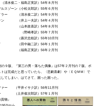
 （清水俊二・福島正実訳）54年８月刊
デルスゾーン（小松太郎訳）55年６月刊
テイラー （清水俊二訳）54年９月刊
イサン （井上一夫訳）54年４月刊
 （山本政喜訳）54年８月刊
ンカン （野崎孝訳）55年７月刊
イズ （蕗沢忠枝訳）55年10月刊
ーリイ （田中融二訳）56年１月刊
カー （福島正実訳）56年２月刊
の９版、『第三の男・落ちた偶像』は57年２月刊の７版。ポ
ストは完成だと思っていたら、〈悲劇喜劇〉や〈ＥＱＭＭ〉で
見してしまい、はてさて、困った困った。
ファー （平井イサク訳）56年11月刊
ター （土井俊次郎訳）57年１月刊
の貢物』
1953)から