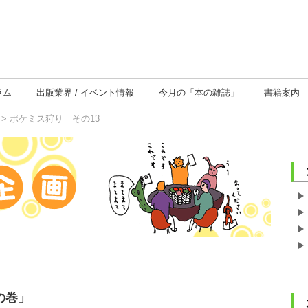
ラム
出版業界
イベント情報
今月の
「本の雑誌」
書籍案内
> ポケミス狩り その13
の巻」