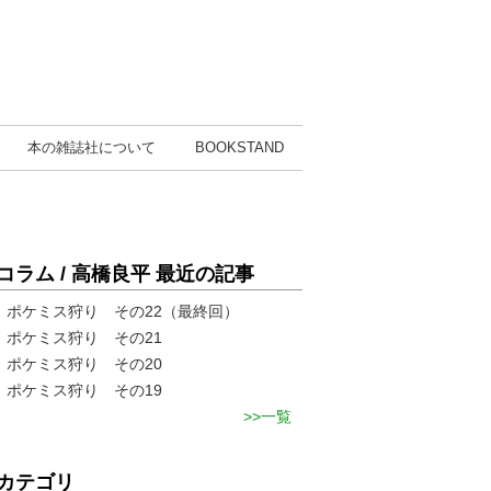
本の雑誌社
について
BOOK
STAND
コラム / 高橋良平 最近の記事
ポケミス狩り その22（最終回）
ポケミス狩り その21
ポケミス狩り その20
ポケミス狩り その19
一覧
カテゴリ