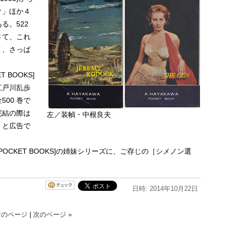
ク」ほか４
る。522
さて、これ
く、さっぱ
 BOOKS]
江戸川乱歩
00 巻で
完結の際は
左／装幀・中根良夫
〉と広告で
POCKET BOOKS]の姉妹シリーズに、ご存じの［シメノン選
日時: 2014年10月22日
前のページ
|
次のページ »