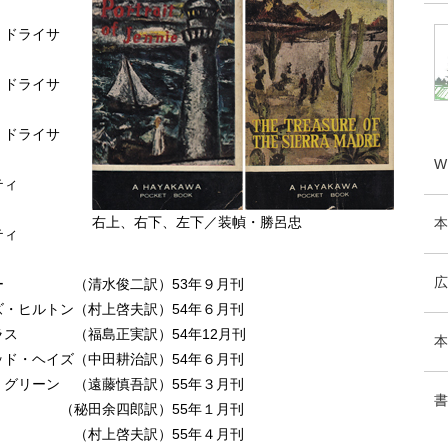
・ドライサ
・ドライサ
・ドライサ
W
ティ
右上、右下、左下／装幀・勝呂忠
本
ティ
広
ファー （清水俊二訳）53年９月刊
ズ・ヒルトン（村上啓夫訳）54年６月刊
グラス （福島正実訳）54年12月刊
本
ッド・ヘイズ（中田耕治訳）54年６月刊
・グリーン （遠藤慎吾訳）55年３月刊
書
 （秘田余四郎訳）55年１月刊
ルヌ （村上啓夫訳）55年４月刊