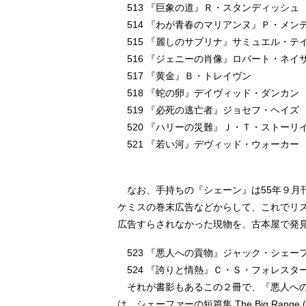
513 『巨象の道』Ｒ・スタンディッシュ
514 『わが青春のマリアンヌ』Ｐ・メン
515 『麗しのサブリナ』サミュエル・
516 『ジェニーの肖像』ロバート・ネ
517 『黄金』Ｂ・トレイヴン
518 『蛇の卵』デイヴィッド・ダ
519 『必死の逃亡者』ジョセフ・ヘ
520 『ハリーの災難』Ｊ・Ｔ・スト
521 『若い河』デヴィッド・ウォー
なお、手持ちの『シェーン』は55年９月刊
ケミスの巻末広告などからして、これでリ
広告すらされなかった現物を、古本屋で発
523 『悪人への貢物』ジャック・シェー
524 『誇りと情熱』Ｃ・Ｓ・フォレス
それが書影もあるこの２冊で、『悪人へ
は、シェーファーの短篇集 The Big Range (