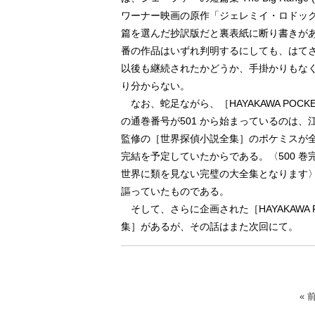
ワーナー映画の原作「ジェレミイ・ロドッ
篇を選んだ抄訳版だと裏表紙に断り書きがあ
番の作品はいずれ判明するにしても、はて
以後も継続されたかどうか、手掛かりもな
り分からない。
なお、蛇足ながら、［HAYAKAWA POCKET
の通巻番号が501 から始まっているのは、
監修の［世界探偵小説全集］のポケミスが全5
完結を予定していたからである。〈500 巻
世界に類を見ない完璧の大全集となります
謳っていたものである。
そして、さらに企画された［HAYAKAWA 
集］があるが、その話はまた次回にて。
« 