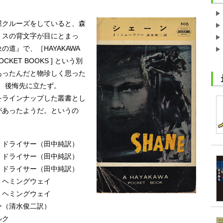
クルーズをしていると、森
ミスの背文字が目にとまっ
道』で、［HAYAKAWA
OCKET BOOKS ] という別
あったんだと物珍しく思った
て、後悔先に立たず。
ラインナップした叢書とし
があったようだ。というの
・ドライサー（田中純訳）
・ドライサー（田中純訳）
・ドライサー（田中純訳）
・ヘミングウェイ
・ヘミングウェイ
ー（清水俊二訳）
ルク