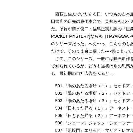
西荻に住んでいたある日、いつもの古本屋
田書店の店先の廉価本台で、見知らぬポケ
た。それが清水俊二・福島正実共訳の『巨象の
POCKET MYSTERY]ならぬ［HAYAKAWA P
のシリーズだった。へえ〜っ、こんなのも
だけで、そのまま台に戻した----例によっ
さて、このシリーズ、一般には映画原作を
て知られているが、どうも当初は別の思惑
も、最初期の自社広告をみると----
501 『陽のあたる場所（１）』セオドア
502 『陽のあたる場所（２）』セオドア
503 『陽のあたる場所（３）』セオドア
504 『日もまた昇る（１）』アーネスト
505 『日もまた昇る（２）』アーネスト
506 『シェーン』ジャック・シェーファ
507 『凱旋門』エリッヒ・マリア・レマ