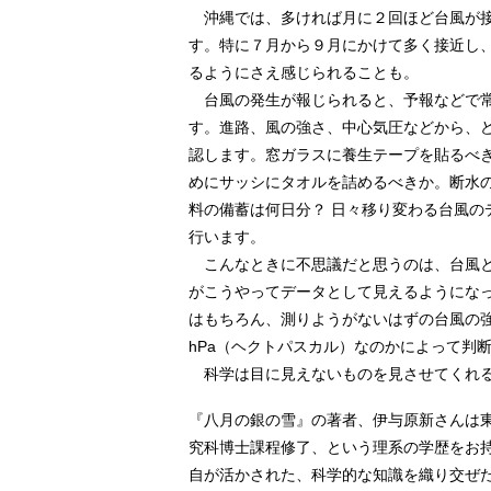
沖縄では、多ければ月に２回ほど台風が接
す。特に７月から９月にかけて多く接近し
るようにさえ感じられることも。
台風の発生が報じられると、予報などで常
す。進路、風の強さ、中心気圧などから、
認します。窓ガラスに養生テープを貼るべ
めにサッシにタオルを詰めるべきか。断水の
料の備蓄は何日分？ 日々移り変わる台風の
行います。
こんなときに不思議だと思うのは、台風と
がこうやってデータとして見えるようにな
はもちろん、測りようがないはずの台風の
hPa（ヘクトパスカル）なのかによって判
科学は目に見えないものを見させてくれ
『八月の銀の雪』の著者、伊与原新さんは
究科博士課程修了、という理系の学歴をお
自が活かされた、科学的な知識を織り交ぜ