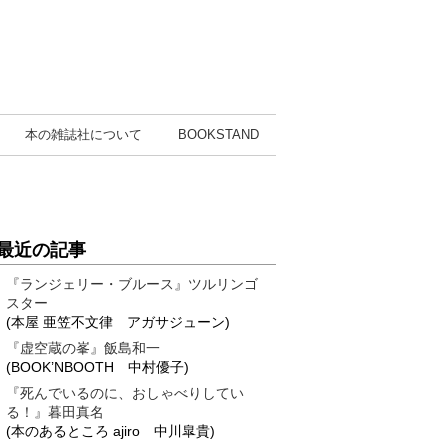
本の雑誌社
について
BOOK
STAND
最近の記事
『ランジェリー・ブルース』ツルリンゴ
スター
(本屋 亜笠不文律 アガサジューン)
『虚空蔵の峯』飯島和一
(BOOK’NBOOTH 中村優子)
『死んでいるのに、おしゃべりしてい
る！』暮田真名
(本のあるところ ajiro 中川皐貴)