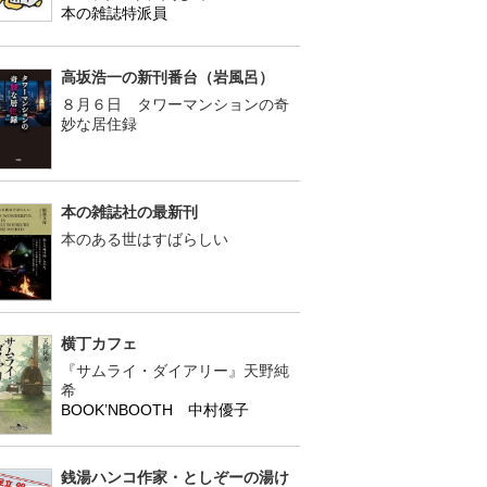
本の雑誌特派員
高坂浩一の新刊番台（岩風呂）
８月６日 タワーマンションの奇
妙な居住録
本の雑誌社の最新刊
本のある世はすばらしい
横丁カフェ
『サムライ・ダイアリー』天野純
希
BOOK’NBOOTH 中村優子
銭湯ハンコ作家・としぞーの湯け