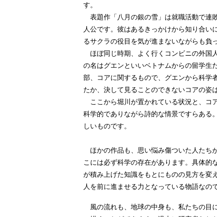
す。
表題作「八月の銀の雪」は就職活動で連敗
人公です。彼はあるきっかけから知り合い
るサクラの役目を気が進まないながらも負
ほぼ同じ時期、よく行くコンビニの外国人
の名はグエンといいベトナムからの留学生
部、コアに関するもので、グエンから科学
たか、決して見ることのできないコアの姿
ここから堀川が置かれている状況と、コア
科学的でありながら詩的な情景ですらある
しいものです。
ほかの作品も、思い悩み傷ついた人たちが
こには必ず科学の存在があります。具体的
が積み上げた知識をもとにものの見方を変
人を前に進ませる力となっている物語なの
風の流れも、地球の中身も、私たちの目に