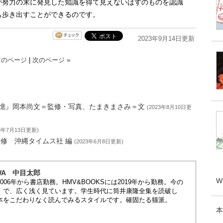
が努力の末に発見した知識を得て見えないはずのものを認識
も歩き出すことができるのです。
2023年9月14日更新
前のページ
|
次のページ »
憶』岡本尚文＝監修・写真、たまきまさみ＝文
(2023年8月10日更
23年7月13日更新)
監修 沖縄タイムス社 編
(2023年6月8日更新)
AWA 中目太郎
W
06年から書店勤務。HMV&BOOKSには2019年から勤務。今の
」で、広く浅く見ています。学生時代に筒井康隆全集を読破し
本をこだわりなく読んでみるスタイルです。確固たる猫派。
本