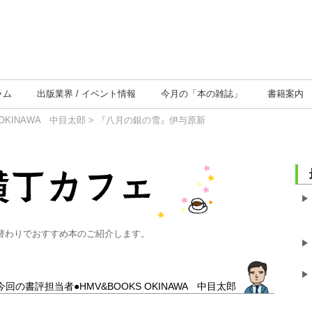
ラム
出版業界
イベント情報
今月の
「本の雑誌」
書籍案内
 OKINAWA 中目太郎
> 『八月の銀の雪』伊与原新
替わりでおすすめ本のご紹介します。
今回の書評担当者●HMV&BOOKS OKINAWA 中目太郎