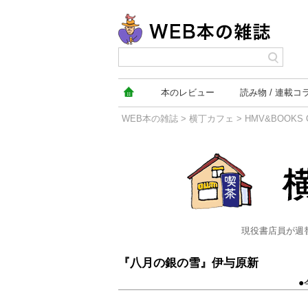
本の
レビュー
読み物
連載コ
WEB本の雑誌
>
横丁カフェ
>
HMV&BOOKS
横丁カフェ
現役書店員が週
『八月の銀の雪』伊与原新
●