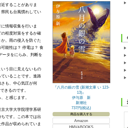
近することがありま
、県民も台風慣れしてい
に情報収集を行いま
どの程度対策をするか確
きか。雨の侵入を防ぐた
可能性は？ 停電は？ 食
データをにらみ、判断を
いう目に見えないもの
っていることです。進路
強さも、中心気圧が何
『八月の銀の雪 (新潮文庫 い 123-
断できるのです。
13)』
る、と感じます。
伊与原 新
新潮社
737円(税込)
東京大学大学院理学系研
商品を購入する
持ちです。この本では出
Amazon
た作品が収められていま
HMV&BOOKS