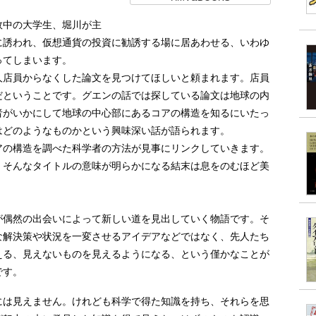
中の大学生、堀川が主
に誘われ、仮想通貨の投資に勧誘する場に居あわせる、いわゆ
ってしまいます。
店員からなくした論文を見つけてほしいと頼まれます。店員
だということです。グエンの話では探している論文は地球の内
者がいかにして地球の中心部にあるコアの構造を知るにいたっ
はどのようなものかという興味深い話が語られます。
の構造を調べた科学者の方法が見事にリンクしていきます。
。そんなタイトルの意味が明らかになる結末は息をのむほど美
偶然の出会いによって新しい道を見出していく物語です。そ
な解決策や状況を一変させるアイデアなどではなく、先人たち
える、見えないものを見えるようになる、という僅かなことが
です。
は見えません。けれども科学で得た知識を持ち、それらを思