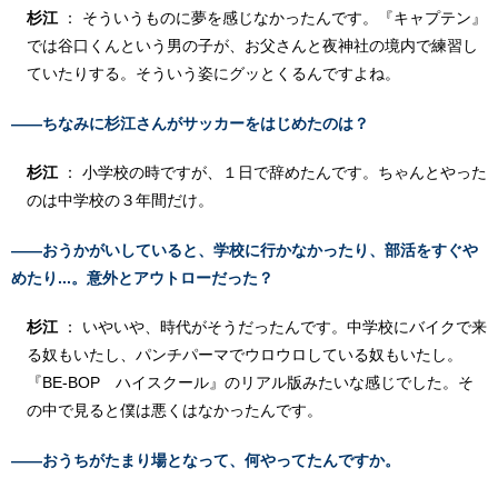
杉江
： そういうものに夢を感じなかったんです。『キャプテン』
では谷口くんという男の子が、お父さんと夜神社の境内で練習し
ていたりする。そういう姿にグッとくるんですよね。
――ちなみに杉江さんがサッカーをはじめたのは？
杉江
： 小学校の時ですが、１日で辞めたんです。ちゃんとやった
のは中学校の３年間だけ。
――おうかがいしていると、学校に行かなかったり、部活をすぐや
めたり...。意外とアウトローだった？
杉江
： いやいや、時代がそうだったんです。中学校にバイクで来
る奴もいたし、パンチパーマでウロウロしている奴もいたし。
『BE-BOP ハイスクール』のリアル版みたいな感じでした。そ
の中で見ると僕は悪くはなかったんです。
――おうちがたまり場となって、何やってたんですか。