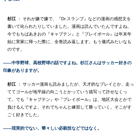
杉江
： それが嫌で嫌で、『Dr.スランプ』などの漫画の感想文を
書いて叱られたりしていました。漫画は読んでいたんですよね。
今でもちばあきおの
『キャプテン』
と
『プレイボール』
は年末年
始に実家に帰った際に、全巻読み返します。もう儀式みたいなも
のです。
――中学野球、高校野球の話ですよね。杉江さんはサッカー好きの
印象がありますが。
杉江
： サッカー漫画も読みましたが、天才的なプレイとか、走っ
ててゴールが地平線の向こうとかっていう描写って許せなくっ
て。でも『キャプテン』や『プレイボール』は、地区大会とかで
負けるんですよ。それでちゃんと練習して勝っていく。そこがす
ごく好きでした。
――現実的でない、華々しい必殺技などではなく。