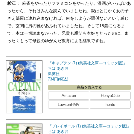
杉江
： 麻雀をやったりファミコンをやったり。漫画がいっぱいあ
ったから、それはみんな読んでいましたね。親はとにかく女の子
さえ部屋に連れ込まなければ、何をしようが関係ないという感じ
で。玄関に男の靴があふれていましたね。そして18歳になるま
で、本は一切読まなかった。兄貴も親父も本好きだったのに、ま
ったくもって母親のゆがんだ教育による結果ですね。
『キャプテン (1) (集英社文庫―コミック版)』
ちば あきお
集英社
734円(税込)
商品を購入する
Amazon
HonyaClub
LawsonHMV
honto
『プレイボール (1) (集英社文庫―コミック版)』
ちば あきお