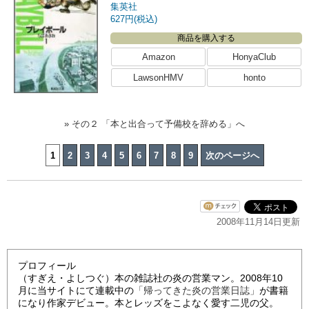
集英社
627円(税込)
商品を購入する
Amazon
HonyaClub
LawsonHMV
honto
» その２ 「本と出合って予備校を辞める」へ
1
2
3
4
5
6
7
8
9
次のページへ
2008年11月14日更新
プロフィール
（すぎえ・よしつぐ）本の雑誌社の炎の営業マン。2008年10
月に当サイトにて連載中の
「帰ってきた炎の営業日誌」
が書籍
になり作家デビュー。本とレッズをこよなく愛す二児の父。