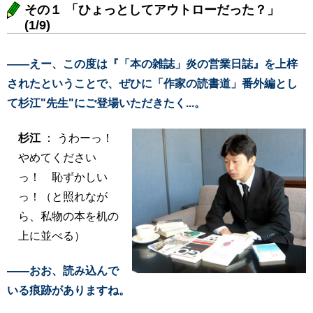
その１ 「ひょっとしてアウトローだった？」
(1/9)
――えー、この度は『「本の雑誌」炎の営業日誌』を上梓
されたということで、ぜひに「作家の読書道」番外編とし
て杉江"先生"にご登場いただきたく...。
杉江
： うわーっ！
やめてください
っ！ 恥ずかしい
っ！（と照れなが
ら、私物の本を机の
上に並べる）
――おお、読み込んで
いる痕跡がありますね。