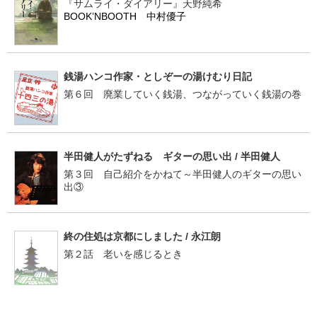
『サムライ・ダイアリー』天野純希
BOOK’NBOOTH 中村優子
銭湯ハンコ作家・としぞーの湯けむり日記
第６回 廃業していく銭湯、つながっていく銭湯の巻
半田健人がたずねる ギターの思い出 / 半田健人
第３回 自己紹介をかねて～半田健人のギターの思い
出③
終の住処は京都にしました / 永江朗
第２話 老いを感じるとき