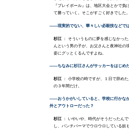
『プレイボール』は、地区大会とかで負
て勝っていく。そこがすごく好きでした
――現実的でない、華々しい必殺技などで
杉江
： そういうものに夢を感じなかっ
んという男の子が、お父さんと夜神社の
姿にグッとくるんですよね。
――ちなみに杉江さんがサッカーをはじめ
杉江
： 小学校の時ですが、１日で辞め
の３年間だけ。
――おうかがいしていると、学校に行かなか
外とアウトローだった？
杉江
： いやいや、時代がそうだったん
し、パンチパーマでウロウロしている奴も