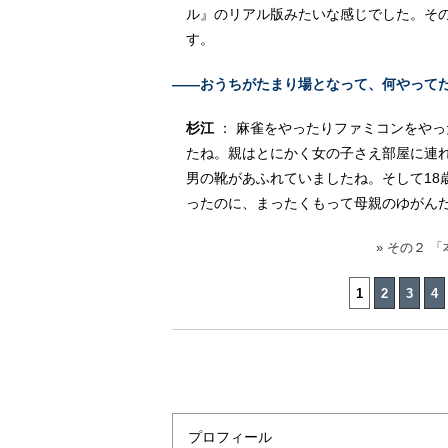
ル』のリアル版みたいな感じでした。そ
す。
――おうちがたまり場となって、何やって
杉江
： 麻雀をやったりファミコンをや
たね。親はとにかく女の子さえ部屋に連
男の靴があふれていましたね。そして18
ったのに、まったくもって母親のゆがん
» その２ 
1
2
3
4
プロフィール