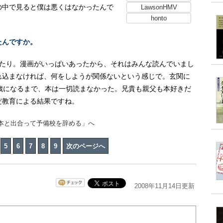
の中で見ると僕は悪くはなかったんで
LawsonHMV
honto
たんですか。
ったり。漫画がいっぱいあったから、それはみんな読んでいまし
れ込まなければ、何をしようが関係ないという感じで。玄関に
歳になるまで、本は一切読まなかった。兄貴も親父も本好きだ
だ教育による結果ですね。
「本と出合って予備校を辞める」へ
5
6
7
8
9
次のページへ
2008年11月14日更新