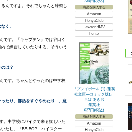
734円(税込)
けるんですよ。それでちゃんと練習し
商品を購入する
。
Amazon
HonyaClub
はなく。
LawsonHMV
honto
たんです。『キャプテン』では谷口く
境内で練習していたりする。そういう
たのは？
たんです。ちゃんとやったのは中学校
『プレイボール (1) (集英
社文庫―コミック版)』
ちば あきお
ったり、部活をすぐやめたり...。意
集英社
627円(税込)
商品を購入する
です。中学校にバイクで来る奴もいた
Amazon
いたし。『BE-BOP ハイスクー
HonyaClub