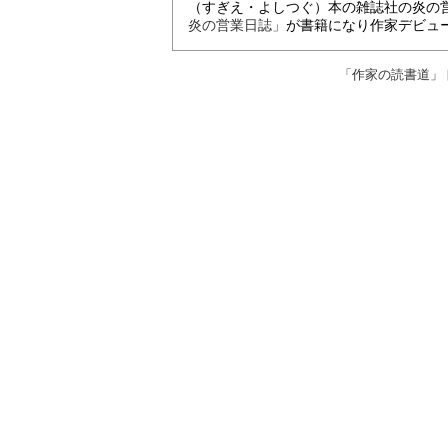
（すぎえ・よしつぐ）本の雑誌社の炎の営
炎の営業日誌」
が書籍になり作家デビュ
「作家の読書道」