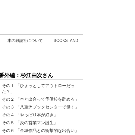
本の雑誌社
について
BOOK
STAND
番外編：杉江由次さん
その１ 「ひょっとしてアウトローだっ
た？」
その２ 「本と出合って予備校を辞める」
その３ 「八重洲ブックセンターで働く」
その４ 「やっぱり本が好き」
その５ 「炎の営業マン誕生」
その６ 「金城作品との衝撃的な出合い」