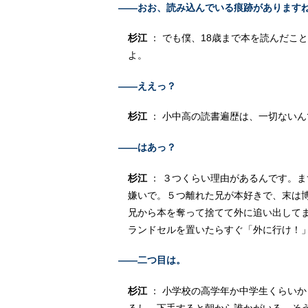
――おお、読み込んでいる痕跡があります
杉江
： でも僕、18歳まで本を読んだこ
よ。
――ええっ？
杉江
： 小中高の読書遍歴は、一切ないん
――はあっ？
杉江
： ３つくらい理由があるんです。
嫌いで。５つ離れた兄が本好きで、末は
兄から本を奪って捨てて外に追い出して
ランドセルを置いたらすぐ「外に行け！
――二つ目は。
杉江
： 小学校の高学年か中学生くらい
るし、下手すると朝から誰かがいる。そ