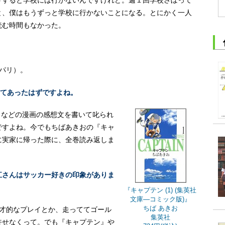
と、僕はもうずっと学校に行かないことになる。とにかく一人
読む時間もなかった。
パリ）。
だってあったはずですよね。
プ』などの漫画の感想文を書いて叱られ
ですよね。今でもちばあきおの
『キャ
に実家に帰った際に、全巻読み返しま
江さんはサッカー好きの印象がありま
『キャプテン (1) (集英社
文庫―コミック版)』
ちば あきお
天才的なプレイとか、走っててゴール
集英社
許せなくって。でも『キャプテン』や