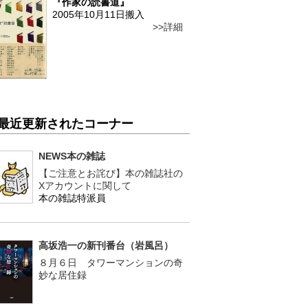
『作家の読書道』
2005年10月11日搬入
詳細
最近更新されたコーナー
NEWS本の雑誌
【ご注意とお詫び】本の雑誌社の
Xアカウントに関して
本の雑誌特派員
高坂浩一の新刊番台（岩風呂）
８月６日 タワーマンションの奇
妙な居住録