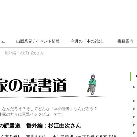
ラム
出版業界
イベント情報
今月の
「本の雑誌」
書籍案内
道 番外編：杉江由次さん
」なんだろう？そしてどんな「本の読者」なんだろう？
作家の方々に直撃インタビューです。
の読書道 番外編：杉江由次さん
なく本を愛し、書店を愛し、そして浦和レッズを愛する本の雑