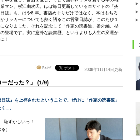
営業マン、杉江由次氏。ほぼ毎日更新している本サイトの「炎
日誌」も、はや8 年。書店めぐりだけではなく、本はもちろ
ぜかサッカーについても熱く語るこの営業日誌が、このたび１
本になりました。それを記念して「作家の読書道」番外編、杉
次の登場です。実に意外な読書歴、というよりも人生の変遷が
かに！
2008年11月14日更新
だった？」 (1/9)
業日誌』を上梓されたということで、ぜひに「作家の読書道」
...。
 恥ずかしいっ！
べる）