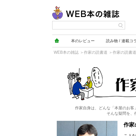
本の
レビュー
読み物
連載コ
WEB本の雑誌
＞
作家の読書道
＞作家の読書
作家の読書道
作家自身は、どんな「本屋のお客
そんな疑問を、
作家
こよ