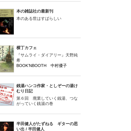
本の雑誌社の最新刊
本のある世はすばらしい
横丁カフェ
『サムライ・ダイアリー』天野純
希
BOOK’NBOOTH 中村優子
銭湯ハンコ作家・としぞーの湯け
むり日記
第６回 廃業していく銭湯、つな
がっていく銭湯の巻
半田健人がたずねる ギターの思
い出 / 半田健人