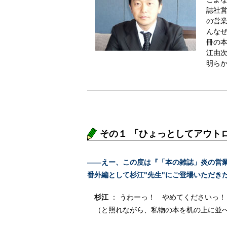
誌社
の営業
んな
冊の
江由
明ら
その１ 「ひょっとしてアウトロー
――えー、この度は『「本の雑誌」炎の営
番外編として杉江"先生"にご登場いただきたく
杉江
： うわーっ！ やめてくださいっ！
（と照れながら、私物の本を机の上に並