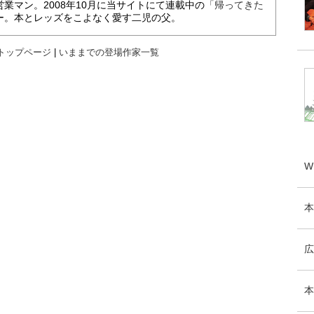
業マン。2008年10月に当サイトにて連載中の
「帰ってきた
ー。本とレッズをこよなく愛す二児の父。
トップページ
|
いままでの登場作家一覧
W
本
広
本