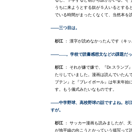
うちに来ようとする奴が５人いるとする
でいる時間がまったくなくて、当然本を
――三つ目は。
杉江
： 漢字が読めなかったんです（キッ
――......。学校で読書感想文などの課題
杉江
： それが嫌で嫌で、『Dr.スラン
たりしていました。漫画は読んでいたん
プテン』
と
『プレイボール』
は年末年始
す。もう儀式みたいなものです。
――中学野球、高校野球の話ですよね。杉
すが。
杉江
： サッカー漫画も読みましたが、
が地平線の向こうとかっていう描写って