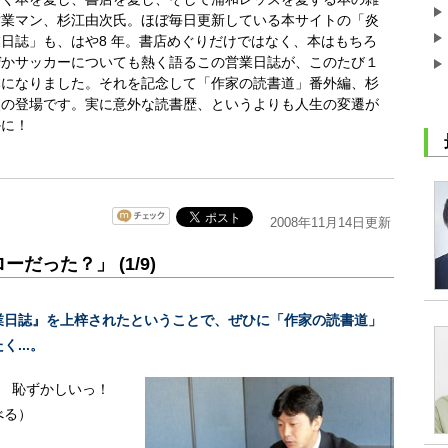
営業マン、杉江由次氏。ほぼ毎日更新している本サイトの「炎
日誌」も、はや8 年。書店めぐりだけではなく、本はもちろ
ぜかサッカーについても熱く語るこの営業日誌が、このたび１
本になりました。それを記念して「作家の読書道」番外編、杉
次の登場です。実に意外な読書歴、というよりも人生の変遷が
かに！
2008年11月14日更新
だった？」 (1/9)
業日誌』を上梓されたということで、ぜひに「作家の読書道」
...。
 恥ずかしいっ！
べる）