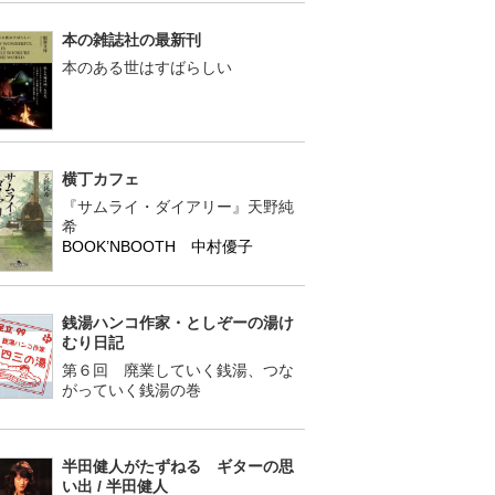
本の雑誌社の最新刊
本のある世はすばらしい
横丁カフェ
『サムライ・ダイアリー』天野純
希
BOOK’NBOOTH 中村優子
銭湯ハンコ作家・としぞーの湯け
むり日記
第６回 廃業していく銭湯、つな
がっていく銭湯の巻
半田健人がたずねる ギターの思
い出 / 半田健人