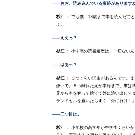
――おお、読み込んでいる痕跡があります
杉江
： でも僕、18歳まで本を読んだこ
よ。
――ええっ？
杉江
： 小中高の読書遍歴は、一切ないん
――はあっ？
杉江
： ３つくらい理由があるんです。
嫌いで。５つ離れた兄が本好きで、末は
兄から本を奪って捨てて外に追い出して
ランドセルを置いたらすぐ「外に行け！
――二つ目は。
杉江
： 小学校の高学年か中学生くらい
るし、下手すると朝から誰かがいる。そ