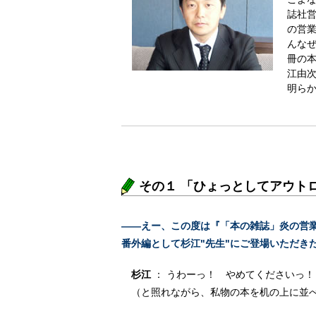
誌社
の営業
んな
冊の
江由
明ら
その１ 「ひょっとしてアウトロー
――えー、この度は『「本の雑誌」炎の営
番外編として杉江"先生"にご登場いただきたく
杉江
： うわーっ！ やめてくださいっ！
（と照れながら、私物の本を机の上に並