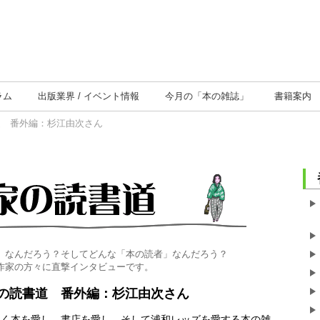
ラム
出版業界
イベント情報
今月の
「本の雑誌」
書籍案内
道 番外編：杉江由次さん
」なんだろう？そしてどんな「本の読者」なんだろう？
作家の方々に直撃インタビューです。
の読書道 番外編：杉江由次さん
なく本を愛し、書店を愛し、そして浦和レッズを愛する本の雑