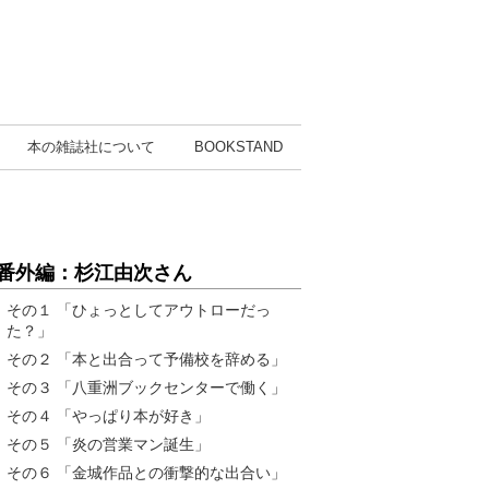
本の雑誌社
について
BOOK
STAND
番外編：杉江由次さん
その１ 「ひょっとしてアウトローだっ
た？」
その２ 「本と出合って予備校を辞める」
その３ 「八重洲ブックセンターで働く」
その４ 「やっぱり本が好き」
その５ 「炎の営業マン誕生」
その６ 「金城作品との衝撃的な出合い」