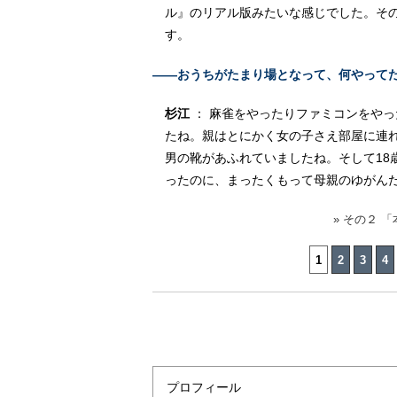
ル』のリアル版みたいな感じでした。そ
す。
――おうちがたまり場となって、何やって
杉江
： 麻雀をやったりファミコンをや
たね。親はとにかく女の子さえ部屋に連
男の靴があふれていましたね。そして18
ったのに、まったくもって母親のゆがん
» その２ 
1
2
3
4
プロフィール