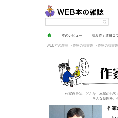
本の
レビュー
読み物
連載コ
WEB本の雑誌
＞
作家の読書道
＞作家の読書
作家の読書道
作家自身は、どんな「本屋のお客
そんな疑問を、
作家
こよ