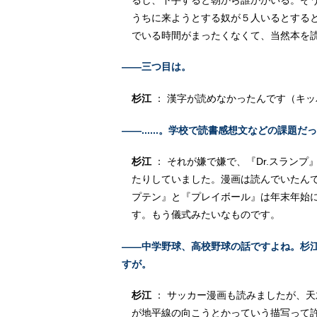
うちに来ようとする奴が５人いるとする
でいる時間がまったくなくて、当然本を
――三つ目は。
杉江
： 漢字が読めなかったんです（キッ
――......。学校で読書感想文などの課題
杉江
： それが嫌で嫌で、『Dr.スラン
たりしていました。漫画は読んでいたん
プテン』
と
『プレイボール』
は年末年始
す。もう儀式みたいなものです。
――中学野球、高校野球の話ですよね。杉
すが。
杉江
： サッカー漫画も読みましたが、
が地平線の向こうとかっていう描写って