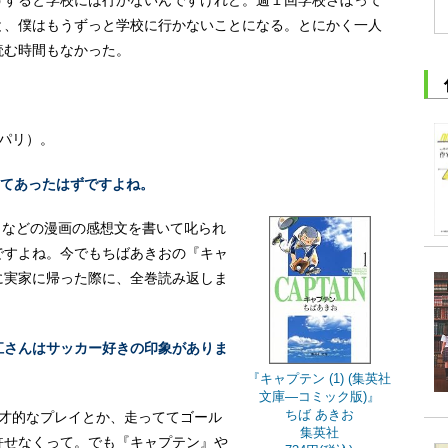
と、僕はもうずっと学校に行かないことになる。とにかく一人
読む時間もなかった。
パリ）。
だってあったはずですよね。
プ』などの漫画の感想文を書いて叱られ
ですよね。今でもちばあきおの
『キャ
に実家に帰った際に、全巻読み返しま
江さんはサッカー好きの印象がありま
『キャプテン (1) (集英社
文庫―コミック版)』
ちば あきお
天才的なプレイとか、走っててゴール
集英社
許せなくって。でも『キャプテン』や