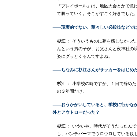
『プレイボール』は、地区大会とかで負
て勝っていく。そこがすごく好きでした
――現実的でない、華々しい必殺技などで
杉江
： そういうものに夢を感じなかっ
んという男の子が、お父さんと夜神社の
姿にグッとくるんですよね。
――ちなみに杉江さんがサッカーをはじめ
杉江
： 小学校の時ですが、１日で辞め
の３年間だけ。
――おうかがいしていると、学校に行かなか
外とアウトローだった？
杉江
： いやいや、時代がそうだったん
し、パンチパーマでウロウロしている奴も