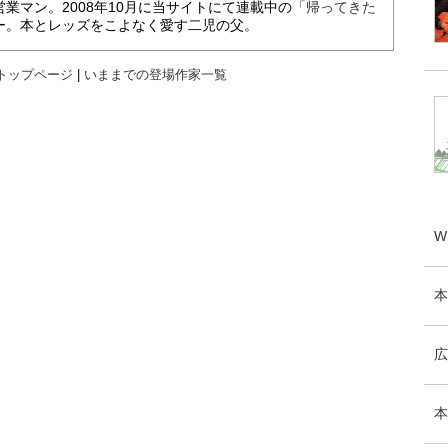
業マン。2008年10月に当サイトにて連載中の
「帰ってきた
ー。本とレッズをこよなく愛す二児の父。
トップページ
|
いままでの登場作家一覧
W
本
広
本