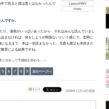
の中で見ると僕は悪くはなかったんで
LawsonHMV
honto
たんですか。
ったり。漫画がいっぱいあったから、それはみんな読んでいまし
れ込まなければ、何をしようが関係ないという感じで。玄関に
歳になるまで、本は一切読まなかった。兄貴も親父も本好きだ
だ教育による結果ですね。
「本と出合って予備校を辞める」へ
5
6
7
8
9
次のページへ
2008年11月14日更新