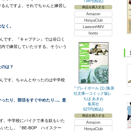
734円(税込)
けるんですよ。それでちゃんと練習し
商品を購入する
。
Amazon
HonyaClub
はなく。
LawsonHMV
honto
たんです。『キャプテン』では谷口く
境内で練習していたりする。そういう
たのは？
たんです。ちゃんとやったのは中学校
『プレイボール (1) (集英
社文庫―コミック版)』
ちば あきお
ったり、部活をすぐやめたり...。意
集英社
627円(税込)
商品を購入する
です。中学校にバイクで来る奴もいた
Amazon
いたし。『BE-BOP ハイスクー
HonyaClub