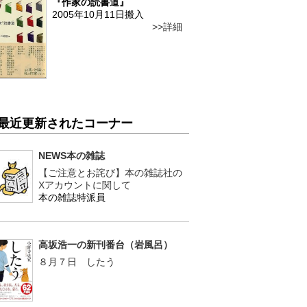
『作家の読書道』
2005年10月11日搬入
詳細
最近更新されたコーナー
NEWS本の雑誌
【ご注意とお詫び】本の雑誌社の
Xアカウントに関して
本の雑誌特派員
高坂浩一の新刊番台（岩風呂）
８月７日 したう