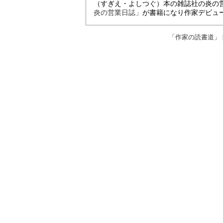
（すぎえ・よしつぐ）本の雑誌社の炎の営
炎の営業日誌」
が書籍になり作家デビュ
「作家の読書道」