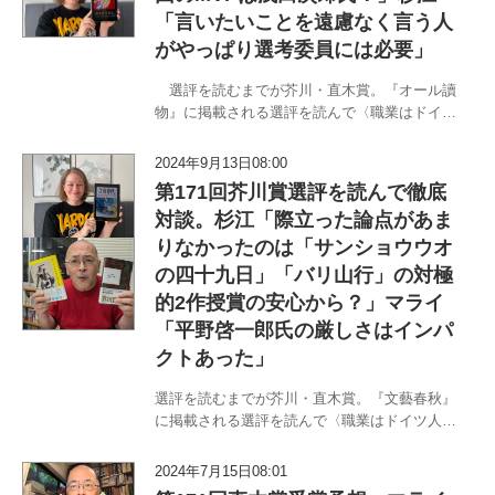
「言いたいことを遠慮なく言う人
がやっぱり選考委員には必要」
選評を読むまでが芥川・直木賞。『オール讀
物』に掲載される選評を読んで〈職業はドイツ
人〉マライ・メントラインと〈書評から浪曲ま
で〉杉江松恋のチームＭ＆Ｍがあれこれ考える
2024年9月13日08:00
対談がやってまいりました。台風10号が猛威を
第171回芥川賞選評を読んで徹底
奮った8月31日にこっそり行…
対談。杉江「際立った論点があま
りなかったのは「サンショウウオ
の四十九日」「バリ山行」の対極
的2作授賞の安心から？」マライ
「平野啓一郎氏の厳しさはインパ
クトあった」
選評を読むまでが芥川・直木賞。『文藝春秋』
に掲載される選評を読んで〈職業はドイツ人〉
マライ・メントラインと〈書評から浪曲まで〉
杉江松恋のチームM&Mがあれこれ考える対談が
2024年7月15日08:01
やってまいりました。台風10号が猛威を奮った