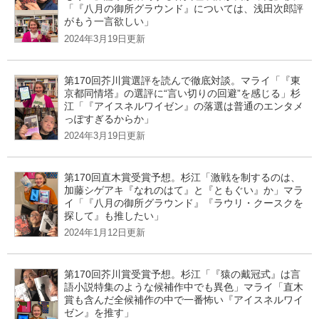
「『八月の御所グラウンド』については、浅田次郎評
がもう一言欲しい」
2024年3月19日更新
第170回芥川賞選評を読んで徹底対談。マライ「『東
京都同情塔』の選評に“言い切りの回避”を感じる」杉
江「『アイスネルワイゼン』の落選は普通のエンタメ
っぽすぎるからか」
2024年3月19日更新
第170回直木賞受賞予想。杉江「激戦を制するのは、
加藤シゲアキ『なれのはて』と『ともぐい』か」マラ
イ「『八月の御所グラウンド』『ラウリ・クースクを
探して』も推したい」
2024年1月12日更新
第170回芥川賞受賞予想。杉江「『猿の戴冠式』は言
語小説特集のような候補作中でも異色」マライ「直木
賞も含んだ全候補作の中で一番怖い『アイスネルワイ
ゼン』を推す」