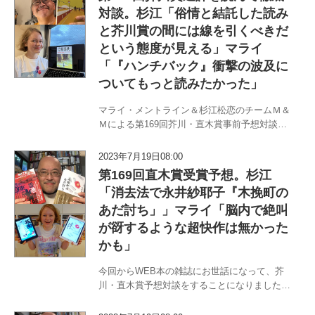
角田光代・京極夏彦・桐野夏…
対談。杉江「俗情と結託した読み
と芥川賞の間には線を引くべきだ
という態度が見える」マライ
「『ハンチバック』衝撃の波及に
ついてもっと読みたかった」
マライ・メントライン＆杉江松恋のチームＭ＆
Ｍによる第169回芥川・直木賞事前予想対談は
おかげさまで好評をいただきました。『文藝春
秋』9月号に芥川賞選評が掲載されたのを受け
2023年7月19日08:00
（小川洋子・奥泉光・川上弘美・島田雅彦・平
第169回直木賞受賞予想。杉江
野啓一郎・堀江敏幸・松浦寿輝…
「消去法で永井紗耶子『木挽町の
あだ討ち」」マライ「脳内で絶叫
が谺するような超快作は無かった
かも」
今回からWEB本の雑誌にお世話になって、芥
川・直木賞予想対談をすることになりました。
どうぞよろしく。〈職業はドイツ人〉マライ・
メントラインと〈書評から浪曲まで〉杉江松恋