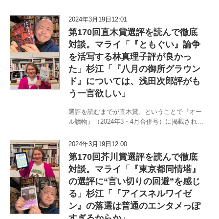
マライ・メントラインと〈書評から浪曲まで〉
杉江松恋のチームM&Mが7月17日に選考会が行
2024年3月19日12:01
われる第171回芥川・直木賞の裏の裏まで読み
第170回直木賞選評を読んで徹底
尽くし…
対談。マライ「『ともぐい』論争
を活写する林真理子評が良かっ
た」杉江「『八月の御所グラウン
ド』については、浅田次郎評がも
う一言欲しい」
選評を読むまでが直木賞。ということで『オー
ル讀物』（2024年3・4月合併号）に掲載される
選評（選考委員／浅田次郎・角田光代・京極夏
彦・桐野夏生・髙村薫・林真理子・三浦しを
2024年3月19日12:00
ん・宮部みゆき）を読んで〈職業はドイツ人〉
第170回芥川賞選評を読んで徹底
マライ・メントラインと〈書…
対談。マライ「『東京都同情塔』
の選評に“言い切りの回避”を感じ
る」杉江「『アイスネルワイゼ
ン』の落選は普通のエンタメっぽ
すぎるからか」