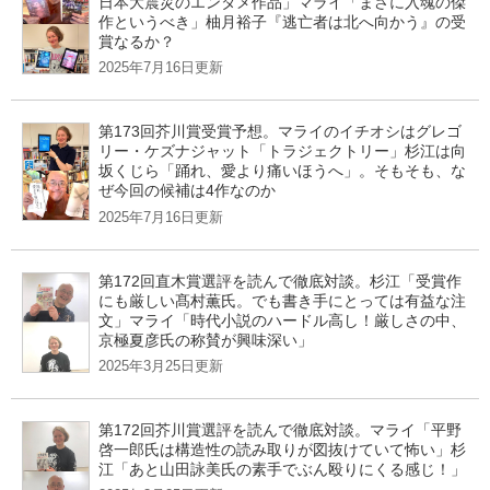
日本大震災のエンタメ作品」マライ「まさに入魂の傑
作というべき」柚月裕子『逃亡者は北へ向かう』の受
賞なるか？
2025年7月16日更新
第173回芥川賞受賞予想。マライのイチオシはグレゴ
リー・ケズナジャット「トラジェクトリー」杉江は向
坂くじら「踊れ、愛より痛いほうへ」。そもそも、な
ぜ今回の候補は4作なのか
2025年7月16日更新
第172回直木賞選評を読んで徹底対談。杉江「受賞作
にも厳しい髙村薫氏。でも書き手にとっては有益な注
文」マライ「時代小説のハードル高し！厳しさの中、
京極夏彦氏の称賛が興味深い」
2025年3月25日更新
第172回芥川賞選評を読んで徹底対談。マライ「平野
啓一郎氏は構造性の読み取りが図抜けていて怖い」杉
江「あと山田詠美氏の素手でぶん殴りにくる感じ！」