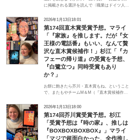
に掲載される選評を読んで〈職業はドイツ人〉
マライ・メントラインと〈書評から浪曲まで〉
杉江松恋のチームM＆M（『芥川賞候補作全部
2026年1月13日18:01
読んで予想・分析してみました』〈第163回〜
第174回直木賞受賞予想。マライ
172回〉発売中）があれこれ…
「『家族』を推します。だが『女
王様の電話番』もいい、なんて贅
沢な直木賞候補作！」杉江「『カ
フェーの帰り道』の受賞を予想、
『白鷺立つ』同時受賞もあり
か？」
お餅に飽きたら芥川・直木賞もね。ということ
で、またもやチームM＆M（『直木賞候補作全
部読んで予想・分析してみました』〈第163
回〜172回〉発売中）による芥川・直木賞予想
2026年1月13日18:00
対談でございます。〈職業はドイツ人〉マラ
第174回芥川賞受賞予想。杉江
イ・メントラインと〈書評から浪…
「受賞予想は『時の家』、推しは
『BOXBOXBOXBOX』」マライ
「マジで超面白かった、全作推し