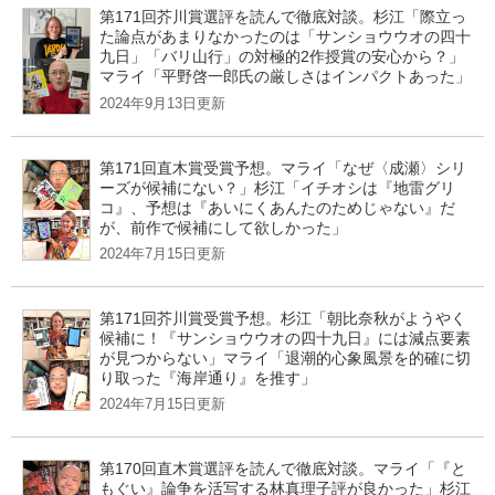
第171回芥川賞選評を読んで徹底対談。杉江「際立っ
た論点があまりなかったのは「サンショウウオの四十
九日」「バリ山行」の対極的2作授賞の安心から？」
マライ「平野啓一郎氏の厳しさはインパクトあった」
2024年9月13日更新
第171回直木賞受賞予想。マライ「なぜ〈成瀬〉シリ
ーズが候補にない？」杉江「イチオシは『地雷グリ
コ』、予想は『あいにくあんたのためじゃない』だ
が、前作で候補にして欲しかった」
2024年7月15日更新
第171回芥川賞受賞予想。杉江「朝比奈秋がようやく
候補に！『サンショウウオの四十九日』には減点要素
が見つからない」マライ「退潮的心象風景を的確に切
り取った『海岸通り』を推す」
2024年7月15日更新
第170回直木賞選評を読んで徹底対談。マライ「『と
もぐい』論争を活写する林真理子評が良かった」杉江