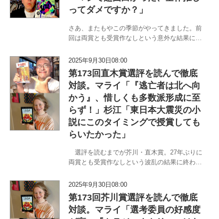
ってダメですか？」
さあ、またもやこの季節がやってきました。前
回は両賞とも受賞作なしという意外な結果に終
わりましたが、第174回芥川賞はどのようなこ
とになるのでしょうか。今回も〈職業はドイツ
2025年9月30日08:00
人〉マライ・メントラインと〈書評から浪曲ま
第173回直木賞選評を読んで徹底
で〉杉江松恋のチームM＆M（…
対談。マライ「『逃亡者は北へ向
かう』、惜しくも多数派形成に至
らず！」杉江「東日本大震災の小
説にこのタイミングで授賞しても
らいたかった」
選評を読むまでが芥川・直木賞。27年ぶりに
両賞とも受賞作なしという波乱の結果に終わっ
た第173回。ならば『オール讀物』に掲載され
る選評を精読して次回に備えなければ、という
2025年9月30日08:00
ことで、9月8日に行われた対談の模様をお伝え
第173回芥川賞選評を読んで徹底
いたします。「職業はドイ…
対談。マライ「選考委員の好感度