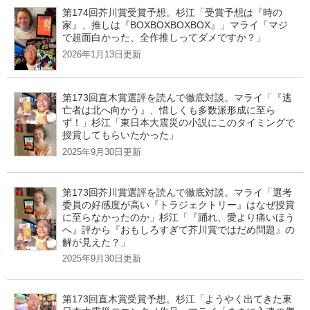
第174回芥川賞受賞予想。杉江「受賞予想は『時の
家』、推しは『BOXBOXBOXBOX』」マライ「マジ
で超面白かった、全作推しってダメですか？」
2026年1月13日更新
第173回直木賞選評を読んで徹底対談。マライ「『逃
亡者は北へ向かう』、惜しくも多数派形成に至ら
ず！」杉江「東日本大震災の小説にこのタイミングで
授賞してもらいたかった」
2025年9月30日更新
第173回芥川賞選評を読んで徹底対談。マライ「選考
委員の好感度が高い『トラジェクトリー』はなぜ授賞
に至らなかったのか」杉江「『踊れ、愛より痛いほう
へ』評から『おもしろすぎて芥川賞ではだめ問題』の
解が見えた？」
2025年9月30日更新
第173回直木賞受賞予想。杉江「ようやく出てきた東