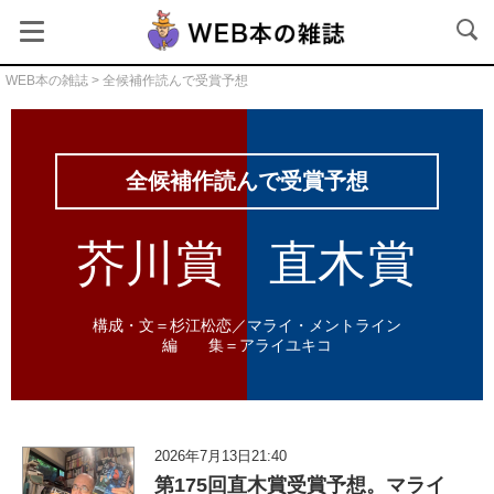
WEB本の雑誌
> 全候補作読んで受賞予想
全候補作読んで受賞予想
構成・文＝杉江松恋／マライ・メントライン
編 集＝アライユキコ
2026年7月13日21:40
第175回直木賞受賞予想。マライ