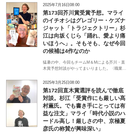
マライ・メントラインと〈書評から浪曲まで〉
2025年7月16日08:00
杉江松恋のチームM＆Mが7月16日に選考会が行
第173回芥川賞受賞予想。マライ
われる第173回芥川・直木…
のイチオシはグレゴリー・ケズナ
ジャット「トラジェクトリー」杉
江は向坂くじら「踊れ、愛より痛
いほうへ」。そもそも、なぜ今回
の候補は4作なのか
猛暑の中、今回もチームM＆Mによる芥川・直
木賞予想対談がやってまいりました。〈職業は
ドイツ人〉マライ・メントラインと〈書評から
浪曲まで〉杉江松恋のチームM＆Mが7月16日に
2025年3月25日08:00
選考会が行われる第173回芥川・直木賞予想に
第172回直木賞選評を読んで徹底
挑みます。果たして栄冠を…
対談。杉江「受賞作にも厳しい髙
村薫氏。でも書き手にとっては有
益な注文」マライ「時代小説のハ
ードル高し！厳しさの中、京極夏
彦氏の称賛が興味深い」