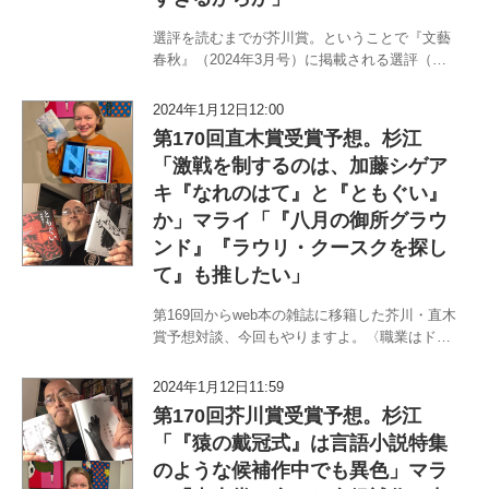
選評を読むまでが芥川賞。ということで『文藝
春秋』（2024年3月号）に掲載される選評（選
考委員／小川洋子・奥泉光・川上弘美・島田雅
彦・平野啓一郎・堀江敏幸・松浦寿輝・山田詠
2024年1月12日12:00
美・吉田修一）を読んで〈職業はドイツ人〉マ
第170回直木賞受賞予想。杉江
ライ・メントラインと〈書評…
「激戦を制するのは、加藤シゲア
キ『なれのはて』と『ともぐい』
か」マライ「『八月の御所グラウ
ンド』『ラウリ・クースクを探し
て』も推したい」
第169回からweb本の雑誌に移籍した芥川・直木
賞予想対談、今回もやりますよ。〈職業はドイ
ツ人〉マライ・メントラインと〈書評から浪曲
まで〉杉江松恋のチームＭ&Ｍが1月17日に選考
2024年1月12日11:59
会が行われる第170回芥川・直木賞を深掘りし
第170回芥川賞受賞予想。杉江
ます（直木…
「『猿の戴冠式』は言語小説特集
のような候補作中でも異色」マラ