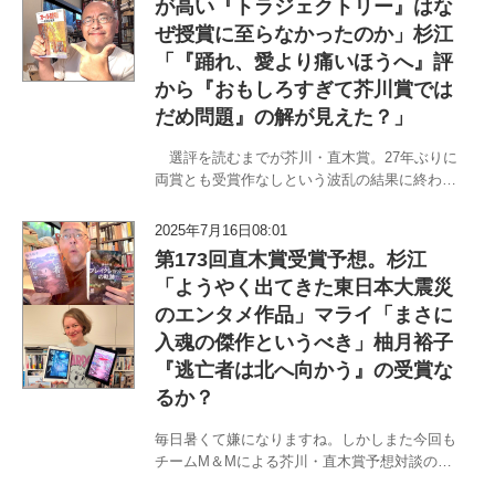
が高い『トラジェクトリー』はな
ぜ授賞に至らなかったのか」杉江
「『踊れ、愛より痛いほうへ』評
から『おもしろすぎて芥川賞では
だめ問題』の解が見えた？」
選評を読むまでが芥川・直木賞。27年ぶりに
両賞とも受賞作なしという波乱の結果に終わっ
た第173回。こういうときこそ『文藝春秋』に
掲載される選評をいつも以上に真面目に読まね
2025年7月16日08:01
ば、ということで、9月8日に行われた対談の模
第173回直木賞受賞予想。杉江
様をお伝えいたします。い…
「ようやく出てきた東日本大震災
のエンタメ作品」マライ「まさに
入魂の傑作というべき」柚月裕子
『逃亡者は北へ向かう』の受賞な
るか？
毎日暑くて嫌になりますね。しかしまた今回も
チームM＆Mによる芥川・直木賞予想対談の時
期がやってまいりました。〈職業はドイツ人〉