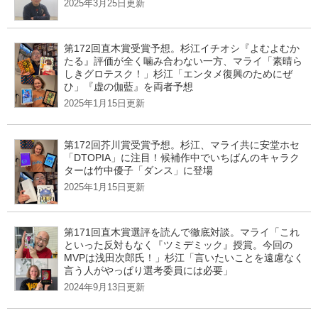
2025年3月25日更新
第172回直木賞受賞予想。杉江イチオシ『よむよむか
たる』評価が全く噛み合わない一方、マライ「素晴ら
しきグロテスク！」杉江「エンタメ復興のためにぜ
ひ」『虚の伽藍』を両者予想
2025年1月15日更新
第172回芥川賞受賞予想。杉江、マライ共に安堂ホセ
「DTOPIA」に注目！候補作中でいちばんのキャラク
ターは竹中優子「ダンス」に登場
2025年1月15日更新
第171回直木賞選評を読んで徹底対談。マライ「これ
といった反対もなく『ツミデミック』授賞。今回の
MVPは浅田次郎氏！」杉江「言いたいことを遠慮なく
言う人がやっぱり選考委員には必要」
2024年9月13日更新