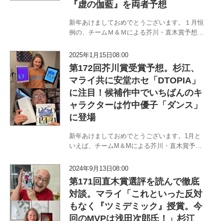
『虚の伽藍』を両者予想
新年あけましておめでとうございます。１月恒
例の、チームＭ＆Ｍによる芥川・直木賞予想対
談です。〈職業はドイツ人〉マライ・メントラ
インと〈書評から浪曲まで〉杉江松恋のチーム
2025年1月15日08:00
Ｍ＆Ｍが1月15日に選考会が行われる第172回芥
第172回芥川賞受賞予想。杉江、
川・直木賞予想に挑みます…
マライ共に安堂ホセ「DTOPIA」
に注目！候補作中でいちばんのキ
ャラクターは竹中優子「ダンス」
に登場
新年あけましておめでとうございます。1月と
いえば、チームM＆Mによる芥川・直木賞予想
対談です。〈職業はドイツ人〉マライ・メント
ラインと〈書評から浪曲まで〉杉江松恋のチー
2024年9月13日08:00
ムM＆Mが1月15日に選考会が行われる第172回
第171回直木賞選評を読んで徹底
芥川・直木賞予想に挑みま…
対談。マライ「これといった反対
もなく『ツミデミック』授賞。今
回のMVPは浅田次郎氏！」杉江