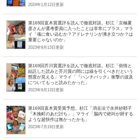
2024年1月12日更新
第169回直木賞選評を読んで徹底対談。杉江「京極夏
彦さんが選考委員に入ったことは非常にプラス」マラ
イ「魂に食い込むか？アドレナリンが沸き立つか？は
重要じゃないのか」
2023年9月13日更新
第169回芥川賞選評を読んで徹底対談。杉江「俗情と
結託した読みと芥川賞の間には線を引くべきだという
態度が見える」マライ「『ハンチバック』衝撃の波及
についてもっと読みたかった」
2023年9月13日更新
第169回直木賞受賞予想。杉江「消去法で永井紗耶子
『木挽町のあだ討ち」」マライ「脳内で絶叫が谺する
ような超快作は無かったかも」
2023年7月19日更新