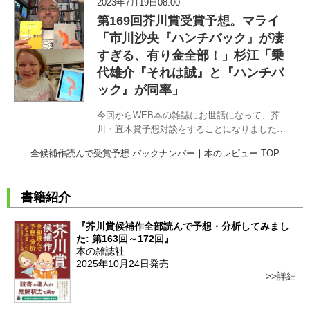
2023年7月19日08:00
のチームM&Mが7月19日に選考会が行われる第
第169回芥川賞受賞予想。マライ
169回芥川・直木…
「市川沙央『ハンチバック』が凄
すぎる、有り金全部！」杉江「乗
代雄介『それは誠』と『ハンチバ
ック』が同率」
今回からWEB本の雑誌にお世話になって、芥
川・直木賞予想対談をすることになりました。
どうぞよろしく。〈職業はドイツ人〉マライ・
全候補作読んで受賞予想 バックナンバー
｜
本のレビュー TOP
メントラインと〈書評から浪曲まで〉杉江松恋
のチームM&Mが7月19日に選考会が行われる第
169回芥川・直木…
書籍紹介
『芥川賞候補作全部読んで予想・分析してみまし
た: 第163回～172回』
本の雑誌社
2025年10月24日発売
詳細