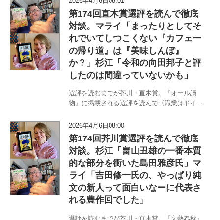
2026年4月6日08:01
ドイツ人〉マライ・メントラインと〈書評から
第174回直木賞選評を読んで徹底
浪曲まで〉杉江松恋のチーム…
対談。マライ「まったりとしてそ
れでいてしつこくない『カフェー
の帰り道』は『美味しんぼ』
か？」杉江「令和の向田邦子と評
したのは間違っていないかも」
選評を読むまでが芥川・直木賞。『オール讀
物』に掲載される選評を読んで〈職業はドイツ
人〉マライ・メントラインと〈書評から浪曲ま
で〉杉江松恋のチームM＆M（『直木賞候補作
2026年4月6日08:00
全部読んで予想・分析してみました』〈第163
第174回芥川賞選評を読んで徹底
回〜172回〉発売中）があれこ…
対談。杉江「畠山丑雄の一番本質
的な部分を衝いた島田雅彦氏」マ
ライ「吉田修一氏の、やっぱり純
文の新人って面白いなーに代表さ
れる豊作回でした」
選評を読むまでが芥川・直木賞。『文藝春秋』