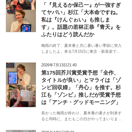
「『見えるか保己一』が一強すぎ
てヤバい」杉江「大本命ですね。
私は『けんぐゎい』も推しま
す」。話題の若林正恭『青天』を
ふたりはどう読んだか
梅雨の終了、夏本番と共に暑い暑い季節に突入
しましたよ。来る7月15日に東京・新喜楽で行
われる第175回芥川・直木賞について、今回も
〈職業はドイツ人〉マライ・メントラインと
2026年7月13日21:40
〈書評から浪曲まで〉杉江松恋のチームM＆M
第175回芥川賞受賞予想「全作、
がすべての候補作を読んだ上で…
タイトルが良い」とマライは「ゾ
ンビ回収婦」「丹心」を推す。杉
江も「ゾンビ」推しだが受賞予想
は「アンチ・グッドモーニング」
長かった梅雨が終わり、夏本番の暑さが到来す
ると同時に、またもこの日がやってまいりまし
た。来る7月15日に東京・新喜楽で行われる第
175回芥川・直木賞について、今回も〈職業は