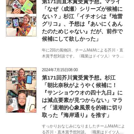
第171回直木賞受賞予想。マライ
8月31日にこっそ…
「なぜ〈成瀬〉シリーズが候補に
ない？」杉江「イチオシは『地雷
グリコ』、予想は『あいにくあん
たのためじゃない』だが、前作で
候補にして欲しかった」
年に2回の風物詩、チームM&Mによる芥川・直
木賞予想対談です。〈職業はドイツ人〉マラ
イ・メントラインと〈書評から浪曲まで〉杉江
松恋のチームM&Mが7月17日に選考会が行われ
2024年7月15日08:00
る第171回芥川・直木賞の裏の裏まで読み尽く
第171回芥川賞受賞予想。杉江
します。…
「朝比奈秋がようやく候補に！
『サンショウウオの四十九日』に
は減点要素が見つからない」マラ
イ「退潮的心象風景を的確に切り
取った『海岸通り』を推す」
すっかりおなじみになりましたチームM&Mによ
る芥川・直木賞予想対談。〈職業はドイツ人〉