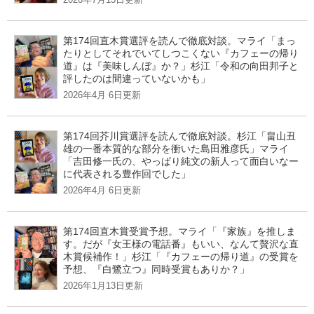
第174回直木賞選評を読んで徹底対談。マライ「まっ
たりとしてそれでいてしつこくない『カフェーの帰り
道』は『美味しんぼ』か？」杉江「令和の向田邦子と
評したのは間違っていないかも」
2026年4月 6日更新
第174回芥川賞選評を読んで徹底対談。杉江「畠山丑
雄の一番本質的な部分を衝いた島田雅彦氏」マライ
「吉田修一氏の、やっぱり純文の新人って面白いなー
に代表される豊作回でした」
2026年4月 6日更新
第174回直木賞受賞予想。マライ「『家族』を推しま
す。だが『女王様の電話番』もいい、なんて贅沢な直
木賞候補作！」杉江「『カフェーの帰り道』の受賞を
予想、『白鷺立つ』同時受賞もありか？」
2026年1月13日更新