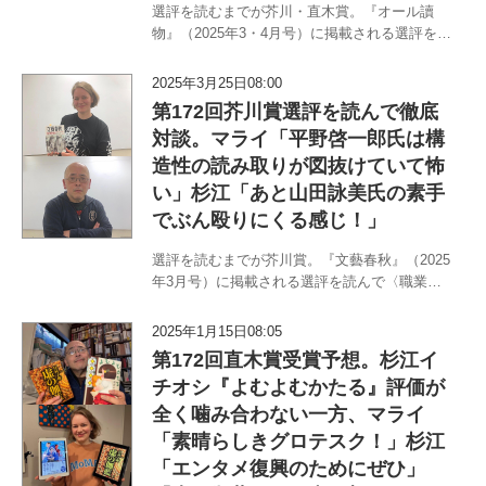
選評を読むまでが芥川・直木賞。『オール讀
物』（2025年3・4月号）に掲載される選評を読
んで〈職業はドイツ人〉マライ・メントライン
と〈書評から浪曲まで〉杉江松恋のチームM&M
2025年3月25日08:00
があれこれ考える対談がやってまいりました。
第172回芥川賞選評を読んで徹底
芥川賞同様、この…
対談。マライ「平野啓一郎氏は構
造性の読み取りが図抜けていて怖
い」杉江「あと山田詠美氏の素手
でぶん殴りにくる感じ！」
選評を読むまでが芥川賞。『文藝春秋』（2025
年3月号）に掲載される選評を読んで〈職業は
ドイツ人〉マライ・メントラインと〈書評から
浪曲まで〉杉江松恋のチームM&Mがあれこれ考
2025年1月15日08:05
える対談がやってまいりました。東日本大震災
第172回直木賞受賞予想。杉江イ
の記憶が今も新た…
チオシ『よむよむかたる』評価が
全く噛み合わない一方、マライ
「素晴らしきグロテスク！」杉江
「エンタメ復興のためにぜひ」