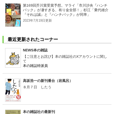
第169回芥川賞受賞予想。マライ「市川沙央『ハンチ
バック』が凄すぎる、有り金全部！」杉江「乗代雄介
『それは誠』と『ハンチバック』が同率」
2023年7月19日更新
最近更新されたコーナー
NEWS本の雑誌
【ご注意とお詫び】本の雑誌社のXアカウントに関し
て
本の雑誌特派員
高坂浩一の新刊番台（岩風呂）
８月７日 したう
本の雑誌社の最新刊