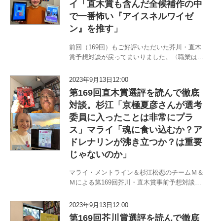
イ「直木賞も含んだ全候補作の中
で一番怖い『アイスネルワイゼ
ン』を推す」
前回（169回）もご好評いただいた芥川・直木
賞予想対談が戻ってまいりました。〈職業はド
イツ人〉マライ・メントラインと〈書評から浪
曲まで〉杉江松恋のチームM&Mが、1月17日に
2023年9月13日12:00
選考会が行われる第170回芥川・直木賞を深掘
第169回直木賞選評を読んで徹底
りします（芥川…
対談。杉江「京極夏彦さんが選考
委員に入ったことは非常にプラ
ス」マライ「魂に食い込むか？ア
ドレナリンが沸き立つか？は重要
じゃないのか」
マライ・メントライン＆杉江松恋のチームＭ＆
Ｍによる第169回芥川・直木賞事前予想対談は
おかげさまで好評をいただきました。『オール
讀物』9・10月合併号に直木賞選評が掲載され
2023年9月13日12:00
たのを受け（選考委員・浅田次郎・伊集院静・
第169回芥川賞選評を読んで徹底