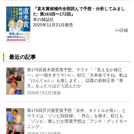
『直木賞候補作全部読んで予想・分析してみまし
た: 第163回〜172回』
本の雑誌社
2025年11月21日発売
詳細
最近の記事
第175回直木賞受賞予想。マライ「『見えるか保己
一』が一強すぎてヤバい」杉江「大本命ですね。私は
『けんぐゎい』も推します」。話題の若林正恭『青
天』をふたりはどう読んだか
2026年7月13日更新
第175回芥川賞受賞予想「全作、タイトルが良い」と
マライは「ゾンビ回収婦」「丹心」を推す。杉江も
「ゾンビ」推しだが受賞予想は「アンチ・グッドモー
ニング」
2026年7月13日更新