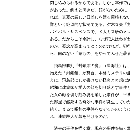
閉じ込められるからである。しかし本作で
があった。飢えと渇きだ。館がないために
れば、真夏の厳しい日差しを遮る屋根もな
難という絶望的な状況である。夕木春央『
バイバル・サスペンスで、Ｘ大ミス研のメ
ある。だからこそ余計に、なぜ犯人はわざ
のか、疑念が高まってゆくのだけれど。犯
ら、館のない「館もの」をやってみせた著
飛鳥部勝則『封鎖館の魔』（星海社）は、
抱えた「封鎖館」が舞台。本格ミステリの
えに、飛鳥部にしか書けない怪奇と奇想に
昭和に建築家が愛人の顔を切り落とす事件
た女の顔を切り刻み姿を消した事件が、平
た部屋で餓死する奇妙な事件が発生してい
続く。まるで昭和の事件をなぞるかのよう
れ、連続殺人が幕を開けるのだ。
過去の事件を描く章、現在の事件を描く章