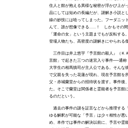
住人と館が抱える異様な秘密が浮かび上が
品にしては短めの長編だが、謎解き小説と
線の妙技には唸ってしまった。フーダニッ
んて、誰が想像できる......！ しかもそ
「運命の女」という主題までもが反転する
登場人物たち、高密度の謎解きにやられる
三作目は井上悠宇『予言館の殺人』（ＫＡ
言館」で起きた三つの迷宮入り事件──通称
大学生の相馬慎司が主人公である。そんな
で父親を失った花蓮が現れ、現在予言館を
父・赤城蘭堂からの招待状を渡す。事件後
た。そこで蘭堂は関係者と霊能者を予言館
るのだという。
過去の事件の謎を証言などから推理する「
ゆる解釈が可能な「予言」は少々相性が悪
め、本作では事件の解決以前に、予言や霊