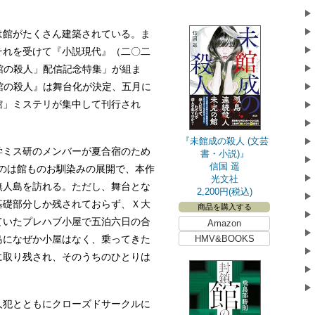
館がたくさん建築されている。ま
それを受けて『小説現代』（二〇二
計館の殺人」配信記念特集」が組ま
角館の殺人』は舞台化が決定、五月に
館」ミステリが集中して刊行され
『未館成の殺人 (文芸
ミス研のメンバーが夏合宿のため
書・小説)』
信国 遥
のは館ものお馴染みの展開で、本作
光文社
無人島を訪れる。ただし、舞台とな
2,200円(税込)
基礎部分しか残されておらず、Ｘ大
商品を購入する
ていたプレハブ小屋で五泊六日の合
Amazon
HMV&BOOKS
島になぜか小屋はなく、乗ってきた
に取り残され、そのうちのひとりは
犯とともにクローズドサークルに