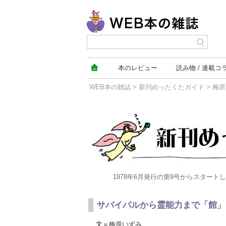
本の
レビュー
読み物
連載コ
WEB本の雑誌
>
新刊めったくたガイド
>
梅原
新刊めったくたガイド
1978年6月発行の第9号からスター
サバイバルから霊能力まで「館」
文＝
梅原いずみ