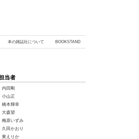
本の雑誌社
について
BOOK
STAND
担当者
内田剛
小山正
橋本輝幸
大森望
梅原いずみ
久田かおり
東えりか