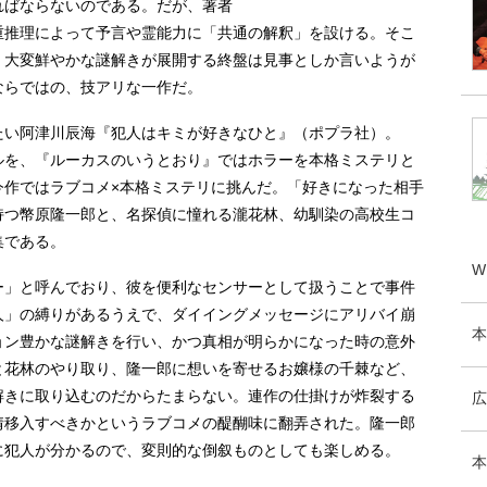
ればならないのである。だが、著者
重推理によって予言や霊能力に「共通の解釈」を設ける。そこ
、大変鮮やかな謎解きが展開する終盤は見事としか言いようが
ならではの、技アリな一作だ。
い阿津川辰海『犯人はキミが好きなひと』（ポプラ社）。
ルを、『ルーカスのいうとおり』ではホラーを本格ミステリと
今作ではラブコメ×本格ミステリに挑んだ。「好きになった相手
持つ幣原隆一郎と、名探偵に憧れる瀧花林、幼馴染の高校生コ
集である。
W
」と呼んでおり、彼を便利なセンサーとして扱うことで事件
人」の縛りがあるうえで、ダイイングメッセージにアリバイ崩
本
ョン豊かな謎解きを行い、かつ真相が明らかになった時の意外
と花林のやり取り、隆一郎に想いを寄せるお嬢様の千棘など、
解きに取り込むのだからたまらない。連作の仕掛けが炸裂する
広
情移入すべきかというラブコメの醍醐味に翻弄された。隆一郎
に犯人が分かるので、変則的な倒叙ものとしても楽しめる。
本