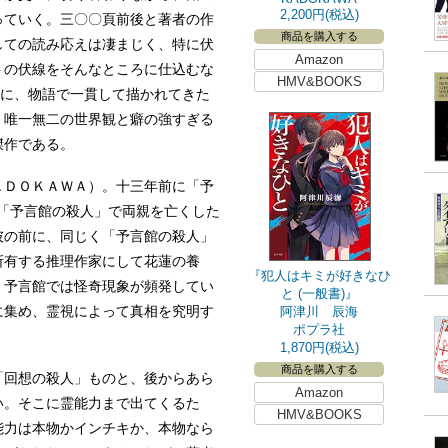
2,200円(税込)
っていく。三〇〇頁前後と著者の作
商品を購入する
しての読み応えは凄まじく、特に伏
Amazon
トの伏線をそんなところに仕込むな
HMV&BOOKS
の間に、物語で一貫して描かれてきた
。唯一無二の世界観と癖の強すぎる
傑作である。
ＤＯＫＡＷＡ）。十三年前に「予
「予言館の殺人」で両親を亡くした
彼の前に、同じく「予言館の殺人」
所有する推理作家にして花蓮の養
『犯人はキミが好きなひ
、予言館では怪奇現象が頻発してい
と (一般書)』
に集め、霊視によって真相を究明す
阿津川 辰海
ポプラ社
1,870円(税込)
商品を購入する
回想の殺人」ものと、後からあら
Amazon
い。そこに霊能力まで出てくるた
HMV&BOOKS
能力は本物かインチキか、本物なら