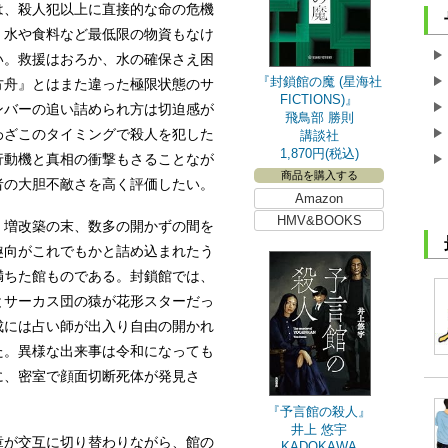
は、殺人犯以上に直接的な命の危機
、水や食料など最低限の物資もなけ
い。救援はおろか、水の確保さえ困
『封鎖館の魔 (星海社
方舟』とはまた違った極限状態のサ
FICTIONS)』
ンバーの追い詰められ方は切迫感が
飛鳥部 勝則
わざこのタイミングで殺人を犯した
講談社
1,870円(税込)
行動機と真相の衝撃もさることなが
商品を購入する
者の大胆不敵さを高く評価したい。
Amazon
HMV&BOOKS
増改築の末、数多の開かずの間を
趣向がこれでもかと詰め込まれたう
満ちた館ものである。封鎖館では、
とサーカス団の猿が花形スターだっ
成には占い師が出入り自由の開かれ
た。異様な出来事は令和になっても
に、密室で顔面切断死体が発見さ
『予言館の殺人』
井上 悠宇
が交互に切り替わりながら、館の
KADOKAWA