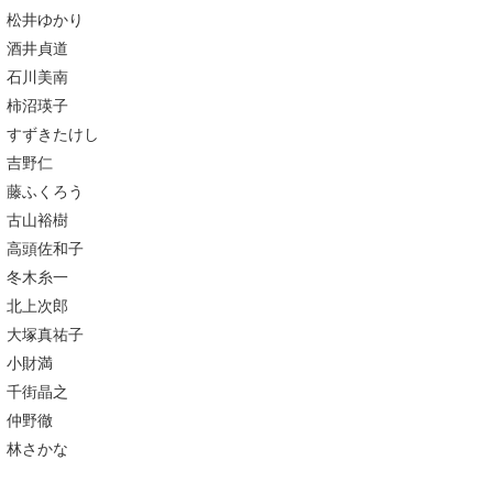
松井ゆかり
酒井貞道
石川美南
柿沼瑛子
すずきたけし
吉野仁
藤ふくろう
古山裕樹
高頭佐和子
冬木糸一
北上次郎
大塚真祐子
小財満
千街晶之
仲野徹
林さかな