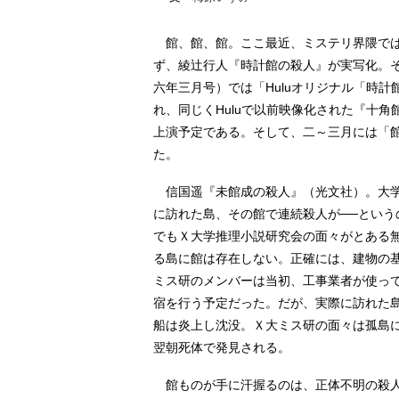
館、館、館。ここ最近、ミステリ界隈では
ず、綾辻行人『時計館の殺人』が実写化。
六年三月号）では「Huluオリジナル「時
れ、同じくHuluで以前映像化された『十
上演予定である。そして、二～三月には「
た。
信国遥『未館成の殺人』（光文社）。大学
に訪れた島、その館で連続殺人が──という
でもＸ大学推理小説研究会の面々がとある
る島に館は存在しない。正確には、建物の
ミス研のメンバーは当初、工事業者が使っ
宿を行う予定だった。だが、実際に訪れた
船は炎上し沈没。Ｘ大ミス研の面々は孤島
翌朝死体で発見される。
館ものが手に汗握るのは、正体不明の殺人