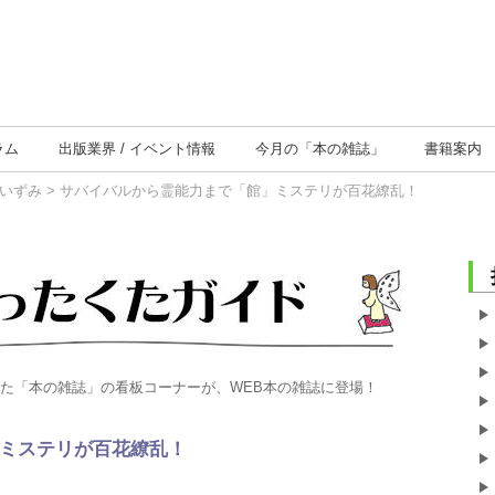
ラム
出版業界
イベント情報
今月の
「本の雑誌」
書籍案内
いずみ
> サバイバルから霊能力まで「館」ミステリが百花繚乱！
トした「本の雑誌」の看板コーナーが、WEB本の雑誌に登場！
ミステリが百花繚乱！