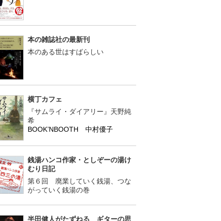
本の雑誌社の最新刊
本のある世はすばらしい
横丁カフェ
『サムライ・ダイアリー』天野純
希
BOOK’NBOOTH 中村優子
銭湯ハンコ作家・としぞーの湯け
むり日記
第６回 廃業していく銭湯、つな
がっていく銭湯の巻
半田健人がたずねる ギターの思