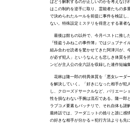
ばどう解釈するのが正しいのかを考えなけ
はこの制約を逆手に取り、霊能者たちの多
で決められたルールを前提に事件を検証し
ない。特殊設定ミステリを得意とする著者
最後は館もの以外で、今月ベストに推した
『怪盗うみねこの事件簿』ではジュブナイ
組み合わせ読者を驚かせてきた阿津川が、
が必ず犯人」というなんとも悲しき体質を
ンビが主人公の全六話を収録した連作短編
花林は隆一郎の特異体質を「悪女レーダー
を解決していく。「好きになった相手が犯
し、クローズドサークルなど、バリエーシ
性を損なわない手腕は流石である。隆一郎
ラブコメ要素もバッチリで、それ自体も謎
最終話では、フーダニットの捻りと誰に感
の好きな相手が分かる＝犯行方法よりも先