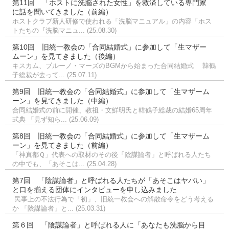
第11回 「ホストに洗脳された女性」を救済している専門家
に話を聞いてきました（前編）
ホストクラブ新人研修で使われる「洗脳マニュアル」の内容「ホス
トたちの『洗脳マニュ... (25.08.30)
第10回 旧統一教会の「合同結婚式」に参加して「生マザー
ムーン」を見てきました（後編）
キスカム、ブルーノ・マーズのBGMから始まった合同結婚式 韓鶴
子総裁が去って... (25.07.11)
第9回 旧統一教会の「合同結婚式」に参加して「生マザーム
ーン」を見てきました（中編）
合同結婚式の前に開催、教祖・文鮮明氏と韓鶴子総裁の結婚65周年
式典 「見ず知ら... (25.06.09)
第8回 旧統一教会の「合同結婚式」に参加して「生マザーム
ーン」を見てきました（前編）
「神真都Ｑ」代表への取材のその後「陰謀論者」と呼ばれる人たち
の中でも、「あそこは... (25.04.28)
第7回 「陰謀論者」と呼ばれる人たちが「あそこはヤバい」
と口を揃える団体にインタビューを申し込みました
民事上の不法行為で「初」、旧統一教会への解散命令をどう考える
か 「陰謀論者」と... (25.03.31)
第６回 「陰謀論者」と呼ばれる人に「あなたも洗脳から目