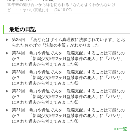
10年来の知り合いから縁を切られる「なんかよくわかんないけ
ど・・・ヤバい宗教にす... (24.10.09)
最近の日記
第25回 「あなたはザイム真理教に洗脳されています」と叱
られたおかげで「洗脳の本質」がわかりました
第24回 暴力や脅迫で人を「洗脳支配」することは可能なの
か？――「新潟少女9年2ヶ月監禁事件の犯人」に「パシリ」
にされた過去から考えてみました④
第23回 暴力や脅迫で人を「洗脳支配」することは可能なの
か？――「新潟少女9年2ヶ月監禁事件の犯人」に「パシリ」
にされた過去から考えてみました③
第22回 暴力や脅迫で人を「洗脳支配」することは可能なの
か？――「新潟少女9年2ヶ月監禁事件の犯人」に「パシリ」
にされた過去から考えてみました②
第21回 暴力や脅迫で人を「洗脳支配」することは可能なの
か？――「新潟少女9年2ヶ月監禁事件の犯人」に「パシリ」
にされた過去から考えてみました①
一覧