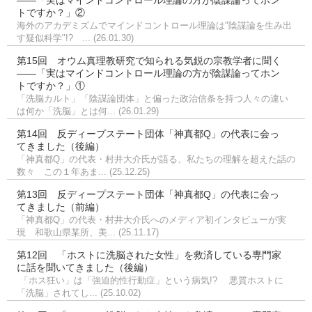
――「実はマインドコントロール理論の方が陰謀論ってホン
トですか？」②
海外のアカデミズムでマインドコントロール理論は"陰謀論を生み出
す疑似科学"!? ... (26.01.30)
第15回 オウム真理教研究で知られる気鋭の宗教学者に聞く
――「実はマインドコントロール理論の方が陰謀論ってホン
トですか？」①
「洗脳カルト」「陰謀論団体」と偏った政治信条を持つ人々の違い
は何か「洗脳」とは何... (26.01.29)
第14回 反ディープステート団体「神真都Q」の代表に会っ
てきました（後編）
「神真都Q」の代表・村井大介氏が語る、私たちの理解を超えた話の
数々 この１年あま... (25.12.25)
第13回 反ディープステート団体「神真都Q」の代表に会っ
てきました（前編）
「神真都Q」の代表・村井大介氏へのメディア初インタビューが実
現 和歌山県某所、美... (25.11.17)
第12回 「ホストに洗脳された女性」を救済している専門家
に話を聞いてきました（後編）
「ホス狂い」は「強迫的性行動症」という病気!? 悪質ホストに
「洗脳」されてし... (25.10.02)