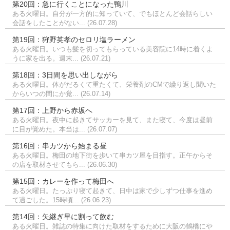
第20回：急に行くことになった鴨川
ある火曜日。自分が一方的に知っていて、でもほとんど会話らしい
会話をしたことがない... (26.07.28)
第19回：狩野英孝のセロリ塩ラーメン
ある火曜日。いつも髪を切ってもらっている美容院に14時に着くよ
うに家を出る。週末... (26.07.21)
第18回：3日間を思い出しながら
ある火曜日。体がだるくて重たくて、栄養剤のCMで繰り返し聞いた
からいつの間にか覚... (26.07.14)
第17回：上野から赤坂へ
ある火曜日。夜中に起きてサッカーを見て、また寝て、今度は昼前
に目が覚めた。本当は... (26.07.07)
第16回：串カツから始まる昼
ある火曜日。梅田の地下街を歩いて串カツ屋を目指す。正午からそ
の店を取材させてもら... (26.06.30)
第15回：カレーを作って梅田へ
ある火曜日。たっぷり寝て起きて、日中は家で少しずつ仕事を進め
て過ごした。15時頃... (26.06.23)
第14回：矢継ぎ早に割って飲む
ある火曜日。雑誌の特集に向けた取材をするために大阪の鶴橋にや