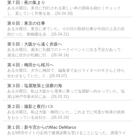
第７回：夜の集まり
ある火曜日。来月に刊行される新しい本の原稿を細かくチェック
し、直していく作業を急... (26.04.28)
第６回：東京の仕事
ある火曜日。東京に来ていた。その日の取材仕事が今回の上京の目
的だった。動物園を歩... (26.04.21)
第５回：大阪から遠く赤坂へ
ある火曜日。週末に札幌でのトークイベントに出る予定があって、
過去に自分が札幌に行... (26.04.14)
第４回：梅田から桜川へ
ある火曜日。夕方に梅田で、編集者でありライターのＲさんと待ち
合わせをしていた。J... (26.04.07)
第３回：塩屋散策と須磨の海
ある火曜日。私は大阪から電車に乗って塩屋駅へ向かっていた。塩
屋は神戸市垂水区にあ... (26.03.31)
第２回：撮影と夜行バス
ある火曜日。私は大阪・梅田にいた。これまでに何度か執筆の依頼
をもらっている会社か... (26.03.24)
第１回：新今宮からのMac DeMarco
あるWEBサイトの企画で健康診断を受けることになった。酒場ライ