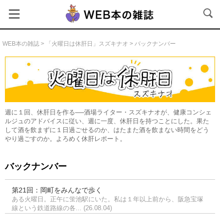
">
WEB本の雑誌
>
「火曜日は休肝日」スズキナオ
> バックナンバー
火曜日は休肝日
週に１回、休肝日を作る──酒場ライター・スズキナオが、健康コンシェ
ルジュのアドバイスに従い、週に一度、休肝日を持つことにした。果た
して酒を飲まずに１日過ごせるのか、はたまた酒を飲まない時間をどう
やり過ごすのか。よろめく休肝レポート。
バックナンバー
第21回：岡町をみんなで歩く
ある火曜日。正午に蛍池駅にいた。私は１年以上前から、阪急宝塚
線という鉄道路線の各... (26.08.04)