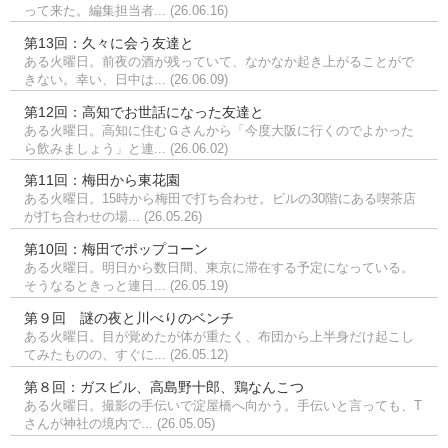
って来た。編集担当者... (26.06.16)
第13回：久々に会う友達と
ある火曜日。前夜の酒が残っていて、なかなか起き上がることがで
きない。幸い、日中は... (26.06.09)
第12回：高知でお世話になった友達と
ある火曜日。高知に住むＧさんから「今度大阪に行くのでよかった
ら飲みましょう」と連... (26.06.02)
第11回：梅田から東花園
ある火曜日。15時から梅田で打ち合わせ。ビルの30階にある喫茶店
が打ち合わせの場... (26.05.26)
第10回：梅田でポップコーン
ある火曜日。明日から数日間、東京に滞在する予定になっている。
そうなるときっと連日... (26.05.19)
第９回 謎の夜と川べりのベンチ
ある火曜日。目が覚めたが体が重たく、布団から上半身だけ起こし
てみたものの、すぐに... (26.05.12)
第８回：ガスビル、高島野十郎、鶏なんこつ
ある火曜日。撮影の手伝いで淀屋橋へ向かう。手伝いと言っても、T
さんが神社の境内で... (26.05.05)