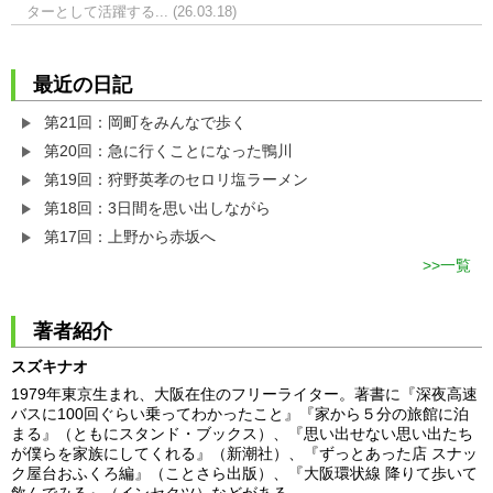
ターとして活躍する... (26.03.18)
最近の日記
第21回：岡町をみんなで歩く
第20回：急に行くことになった鴨川
第19回：狩野英孝のセロリ塩ラーメン
第18回：3日間を思い出しながら
第17回：上野から赤坂へ
一覧
著者紹介
スズキナオ
1979年東京生まれ、大阪在住のフリーライター。著書に『深夜高速
バスに100回ぐらい乗ってわかったこと』『家から５分の旅館に泊
まる』（ともにスタンド・ブックス）、『思い出せない思い出たち
が僕らを家族にしてくれる』（新潮社）、『ずっとあった店 スナッ
ク屋台おふくろ編』（ことさら出版）、『大阪環状線 降りて歩いて
飲んでみる』（インセクツ）などがある。