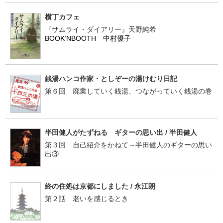
横丁カフェ
『サムライ・ダイアリー』天野純希
BOOK’NBOOTH 中村優子
銭湯ハンコ作家・としぞーの湯けむり日記
第６回 廃業していく銭湯、つながっていく銭湯の巻
半田健人がたずねる ギターの思い出 / 半田健人
第３回 自己紹介をかねて～半田健人のギターの思い
出③
終の住処は京都にしました / 永江朗
第２話 老いを感じるとき